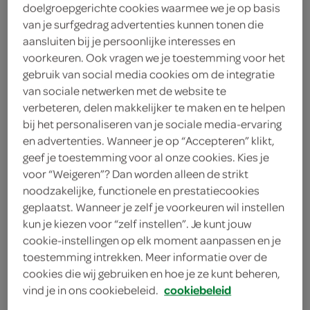
doelgroepgerichte cookies waarmee we je op basis
100 gram walnoten
van je surfgedrag advertenties kunnen tonen die
aansluiten bij je persoonlijke interesses en
50 milliliter appelsap
voorkeuren. Ook vragen we je toestemming voor het
gebruik van social media cookies om de integratie
200 gram suiker
van sociale netwerken met de website te
verbeteren, delen makkelijker te maken en te helpen
3 eetlepels abrikozenjam
bij het personaliseren van je sociale media-ervaring
paneermeel
en advertenties. Wanneer je op “Accepteren” klikt,
geef je toestemming voor al onze cookies. Kies je
200 gram gedroogde abrikozen
voor “Weigeren”? Dan worden alleen de strikt
noodzakelijke, functionele en prestatiecookies
800 gram friszure appels
geplaatst. Wanneer je zelf je voorkeuren wil instellen
kun je kiezen voor “zelf instellen”. Je kunt jouw
1 sinaasappel
cookie-instellingen op elk moment aanpassen en je
toestemming intrekken. Meer informatie over de
1 ei
cookies die wij gebruiken en hoe je ze kunt beheren,
vind je in ons cookiebeleid.
cookiebeleid
1 eetlepel koekkruiden