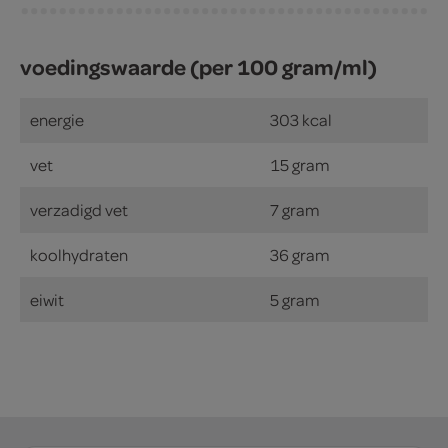
voedingswaarde (per 100 gram/ml)
energie
303 kcal
vet
15 gram
verzadigd vet
7 gram
koolhydraten
36 gram
eiwit
5 gram