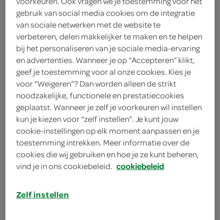
voorkeuren. Ook vragen we je toestemming voor het
20 plakjes diepvriesbladerdeeg
gebruik van social media cookies om de integratie
van sociale netwerken met de website te
3 eetlepels suiker
verbeteren, delen makkelijker te maken en te helpen
bij het personaliseren van je sociale media-ervaring
2 friszoete handappels
en advertenties. Wanneer je op “Accepteren” klikt,
geef je toestemming voor al onze cookies. Kies je
kies je winkel
voor “Weigeren”? Dan worden alleen de strikt
noodzakelijke, functionele en prestatiecookies
geplaatst. Wanneer je zelf je voorkeuren wil instellen
benodigdheden
kun je kiezen voor “zelf instellen”. Je kunt jouw
cookie-instellingen op elk moment aanpassen en je
toestemming intrekken. Meer informatie over de
appelboor
cookies die wij gebruiken en hoe je ze kunt beheren,
bakplaat met bakpapier
vind je in ons cookiebeleid.
cookiebeleid
evt. ronde uitsteker
Zelf instellen
bereiden