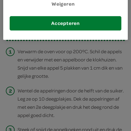
Weigeren
deel op twitter
deel op facebook
Accepteren
print recept
1
Verwarm de oven voor op 200ºC. Schil de appels
en verwijder met een appelboor de klokhuizen.
Snijd van elke appel 5 plakken van 1 cm dik en van
gelijke grootte.
2
Wentel de appelringen door de helft van de suiker.
Leg ze op 10 deegplakjes. Dek de appelringen af
met een 2e deegplakje en druk het deeg rond de
appel goed dicht.
3
Steek of snijd de appelkoeken rond uit en druk de