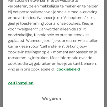
van sociale netwerken met de website te
3 eetlepels suiker
verbeteren, delen makkelijker te maken en te helpen
bij het personaliseren van je sociale media-ervaring
75 milliliter rode port
en advertenties. Wanneer je op “Accepteren” klikt,
geef je toestemming voor al onze cookies. Kies je
1 eetlepel bosvruchtenjam
voor “Weigeren”? Dan worden alleen de strikt
noodzakelijke, functionele en prestatiecookies
2 theelepels kaneelpoeder
geplaatst. Wanneer je zelf je voorkeuren wil instellen
1 zakje vanillesuiker
kun je kiezen voor “zelf instellen”. Je kunt jouw
cookie-instellingen op elk moment aanpassen en je
10 appels
toestemming intrekken. Meer informatie over de
cookies die wij gebruiken en hoe je ze kunt beheren,
vind je in ons cookiebeleid.
cookiebeleid
kies je winkel
Zelf instellen
bereiden
Weigeren
deel op twitter