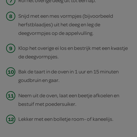
7
Rol het overige deeg uit tot een lap.
8
Snijd met een mes vormpjes (bijvoorbeeld
herfstblaadjes) uit het deeg en leg de
deegvormpjes op de appelvulling.
9
Klop het overige ei los en bestrijk met een kwastje
de deegvormpjes.
10
Bak de taart in de oven in 1 uur en 15 minuten
goudbruin en gaar.
11
Neem uit de oven, laat een beetje afkoelen en
bestuif met poedersuiker.
12
Lekker met een bolletje room- of kaneelijs.