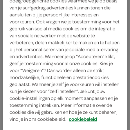
doelgroepgerichte cookies waarmee we je op basis
poedersuiker
van je surfgedrag advertenties kunnen tonen die
aansluiten bij je persoonlijke interesses en
1 eetlepel rozemarijn
voorkeuren. Ook vragen we je toestemming voor het
gebruik van social media cookies om de integratie
2 eetlepels custardpoeder
van sociale netwerken met de website te
verbeteren, delen makkelijker te maken en te helpen
100 gram rozijnen
bij het personaliseren van je sociale media-ervaring
1 eetlepel kaneelpoeder
en advertenties. Wanneer je op “Accepteren” klikt,
geef je toestemming voor al onze cookies. Kies je
11 appels
voor “Weigeren”? Dan worden alleen de strikt
noodzakelijke, functionele en prestatiecookies
2 eetlepels paneermeel
geplaatst. Wanneer je zelf je voorkeuren wil instellen
kun je kiezen voor “zelf instellen”. Je kunt jouw
400 gram zelfrijzend bakmeel
cookie-instellingen op elk moment aanpassen en je
toestemming intrekken. Meer informatie over de
2 eieren
cookies die wij gebruiken en hoe je ze kunt beheren,
vind je in ons cookiebeleid.
cookiebeleid
200 gram bruine basterdsuiker
kies je winkel