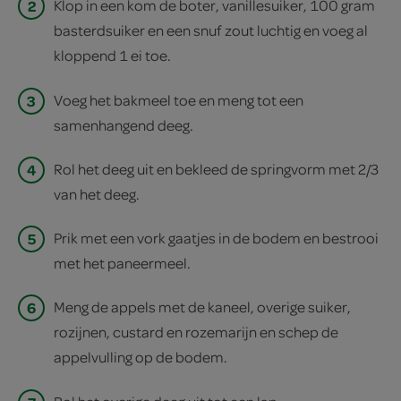
2
Klop in een kom de boter, vanillesuiker, 100 gram
basterdsuiker en een snuf zout luchtig en voeg al
kloppend 1 ei toe.
3
Voeg het bakmeel toe en meng tot een
samenhangend deeg.
4
Rol het deeg uit en bekleed de springvorm met 2/3
van het deeg.
5
Prik met een vork gaatjes in de bodem en bestrooi
met het paneermeel.
6
Meng de appels met de kaneel, overige suiker,
rozijnen, custard en rozemarijn en schep de
appelvulling op de bodem.