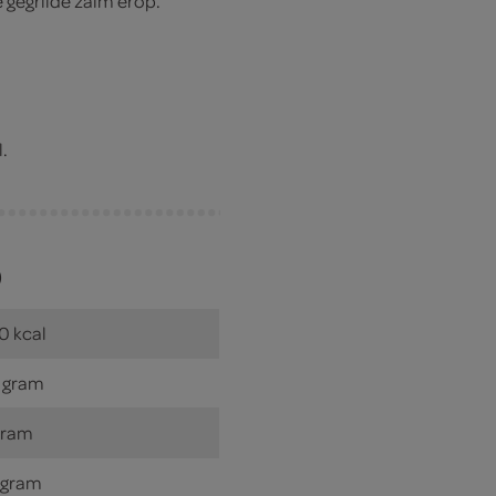
e gegrilde zalm erop.
l.
)
0 kcal
 gram
gram
 gram