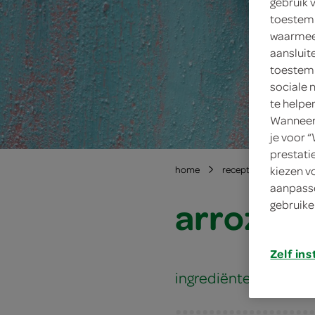
gebruik 
toestemm
waarmee 
aansluit
toestemm
sociale 
te helpe
Wanneer 
je voor 
prestati
kiezen v
home
recepten
arroz d
aanpasse
arroz de
gebruike
Zelf ins
ingrediënten