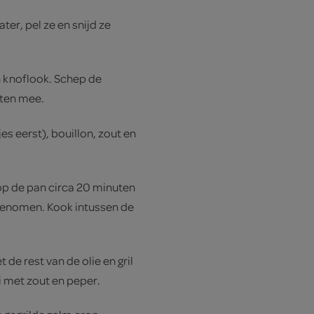
ter, pel ze en snijd ze
 en knoflook. Schep de
uten mee.
es eerst), bouillon, zout en
 op de pan circa 20 minuten
pgenomen. Kook intussen de
t de rest van de olie en gril
i met zout en peper.