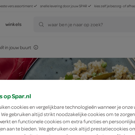
beste vers assortiment
snelle levering door jouw SPAR
kies zelf je bezorg- of af
winkels
waar ben je naar op zoek?
R in jouw buurt
s op Spar.nl
uiken cookies en vergelijkbare technologieën wanneer je onze
 We gebruiken altijd strikt noodzakelijke cookies om te zorgen
werkt en functionele cookies om extra functies en persoonlijk
ngen aan te bieden. We gebruiken ook altijd prestatiecookies o