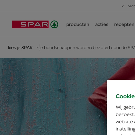
het 
producten
acties
recepten
kies je SPAR
je boodschappen worden bezorgd door de SPA
Cookie
Wij gebr
bezoekt.
website 
instelli