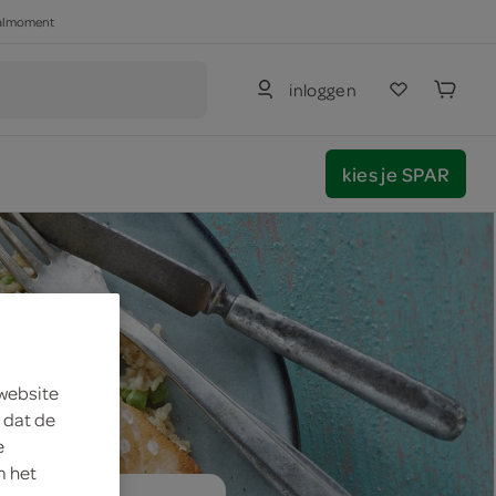
haalmoment
inloggen
kies je SPAR
 website
 dat de
e
m het