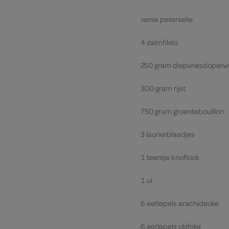
verse peterselie
4 zalmfilets
250 gram diepvriesdoperw
300 gram rijst
750 gram groentebouillon
3 laurierblaadjes
1 teentje knoflook
1 ui
6 eetlepels arachideolie
6 eetlepels olijfolie