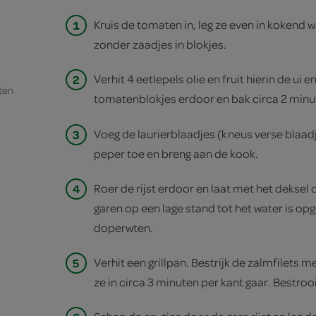
1
Kruis de tomaten in, leg ze even in kokend wa
zonder zaadjes in blokjes.
2
Verhit 4 eetlepels olie en fruit hierin de ui
ten
tomatenblokjes erdoor en bak circa 2 min
3
Voeg de laurierblaadjes (kneus verse blaadj
peper toe en breng aan de kook.
4
Roer de rijst erdoor en laat met het deksel
garen op een lage stand tot het water is o
doperwten.
5
Verhit een grillpan. Bestrijk de zalmfilets me
ze in circa 3 minuten per kant gaar. Bestroo