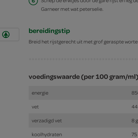
6
Schep de erwtjes door de gare rijst en leg d
Garneer met wat peterselie.
bereidingstip
Breid het rijstgerecht uit met grof geraspte worte
voedingswaarde (per 100 gram/ml
energie
85
vet
44
verzadigd vet
8 
koolhydraten
75