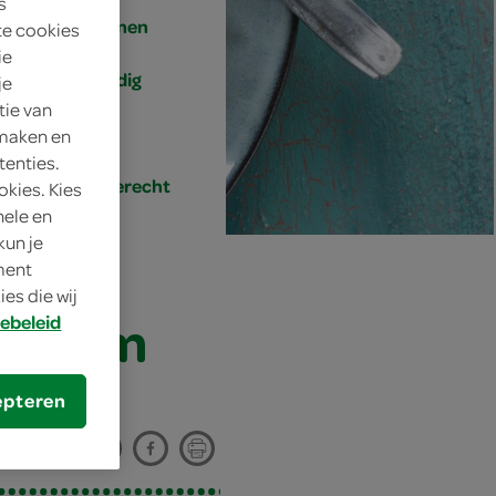
s
4 personen
te cookies
ie
eenvoudig
je
tie van
30 min.
 maken en
tenties.
hoofdgerecht
okies. Kies
nele en
kun je
oment
es die wij
e zalm
ebeleid
epteren