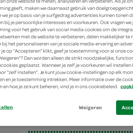
van onze website te meten, analyseren en verbeteren. Als je on
ing geeft, maken we daarnaast gebruik van doelgroepgerich
we je op basis van je surfgedrag advertenties kunnen tonen d
en bij je persoonlijke interesses en voorkeuren. Ook vragen we 
ing voor het gebruik van social media cookies om de integra
netwerken met de website te verbeteren, delen makkelijker te
n bij het personaliseren van je sociale media-ervaring en adver
je op “Accepteren” klikt, geef je toestemming voor al onze co
“Weigeren”? Dan worden alleen de strikt noodzakelijke, functio
ecookies geplaatst. Wanneer je zelf je voorkeuren wil instellen 
oor “zelf instellen”. Je kunt jouw cookie-instellingen op elk m
e tomate met gegrilde zalm
n en je toestemming intrekken. Meer informatie over de cooki
 tomate met gegrild
n en hoe je ze kunt beheren, vind je in ons cookiebeleid.
cooki
tellen
Weigeren
Acc
bereiden