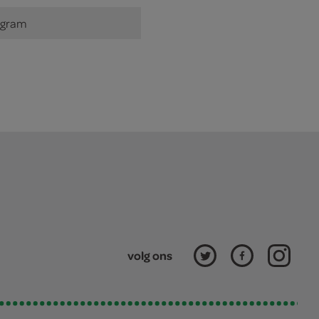
 gram
volg ons