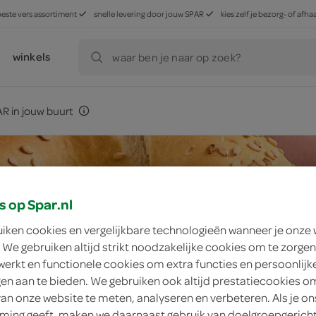
beste vers assortiment
snelle levering door jouw SPAR
kies zelf je bezorg- of af
winkels
waar ben je naar op zoek?
R in jouw buurt
s op Spar.nl
uiken cookies en vergelijkbare technologieën wanneer je onze
 We gebruiken altijd strikt noodzakelijke cookies om te zorgen
werkt en functionele cookies om extra functies en persoonlijk
ngen aan te bieden. We gebruiken ook altijd prestatiecookies o
van onze website te meten, analyseren en verbeteren. Als je on
ing geeft, maken we daarnaast gebruik van doelgroepgerich