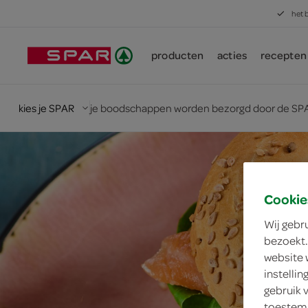
het 
producten
acties
recepten
kies je SPAR
je boodschappen worden bezorgd door de SPA
Cookie
Wij gebr
bezoekt.
website 
instelli
gebruik 
toestemm