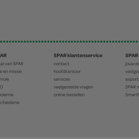
PAR
SPAR klantenservice
SPAR 
aal van
SPAR
contact
jouw e
ie en missie
hoofdkantoor
vastg
mule
services
export
O
veelgestelde vragen
SPAR
m
ademie
online bestellen
Smartf
chiedenis