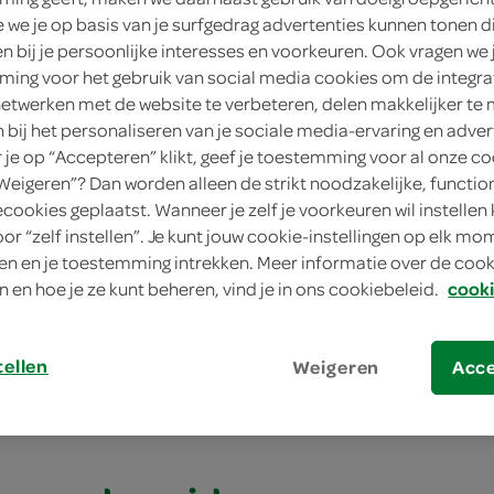
we je op basis van je surfgedrag advertenties kunnen tonen d
4
en bij je persoonlijke interesses en voorkeuren. Ook vragen we 
ing voor het gebruik van social media cookies om de integra
e
netwerken met de website te verbeteren, delen makkelijker te
n bij het personaliseren van je sociale media-ervaring en adver
1
je op “Accepteren” klikt, geef je toestemming voor al onze co
“Weigeren”? Dan worden alleen de strikt noodzakelijke, functio
l
ecookies geplaatst. Wanneer je zelf je voorkeuren wil instellen 
oor “zelf instellen”. Je kunt jouw cookie-instellingen op elk m
n en je toestemming intrekken. Meer informatie over de cooki
met roomkaas en gerookte zalm
n en hoe je ze kunt beheren, vind je in ons cookiebeleid.
cooki
et roomkaas en ger
tellen
Weigeren
Acc