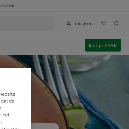
haalmoment
inloggen
kies je SPAR
 website
 dat de
e
m het
s
te cookies