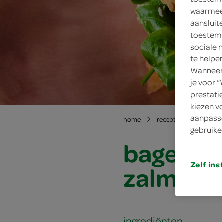
waarmee 
aansluit
toestemm
sociale 
te helpe
Wanneer 
je voor 
prestati
kiezen v
aanpasse
home
recepten
bagels 
gebruike
bagels m
Zelf ins
zalm
ingrediënten