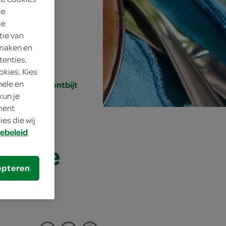
ie
 personen
je
tie van
envoudig
 maken en
tenties.
5 min.
okies. Kies
nele en
unch, brunch, ontbijt
kun je
oment
es die wij
ebeleid
ookte
epteren