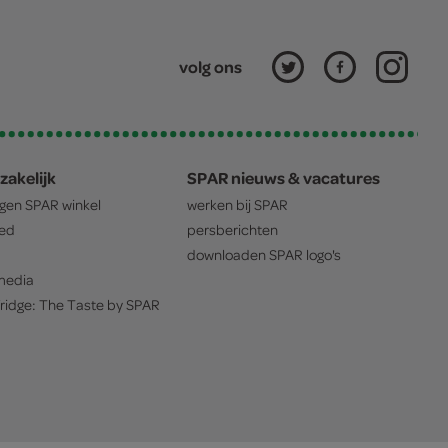
volg ons
zakelijk
SPAR nieuws & vacatures
igen
SPAR
winkel
werken bij
SPAR
oed
persberichten
downloaden
SPAR
logo's
edia
ridge: The Taste by
SPAR