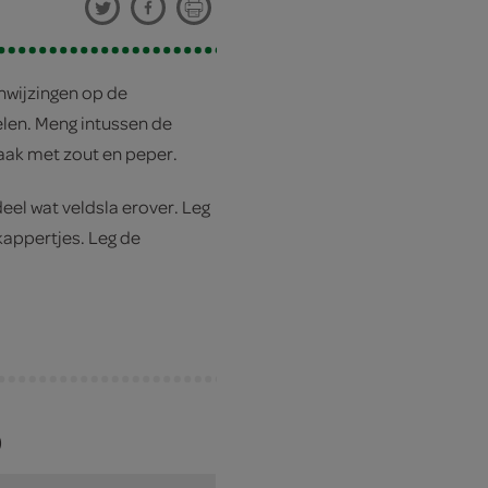
nwijzingen op de
elen. Meng intussen de
ak met zout en peper.
eel wat veldsla erover. Leg
kappertjes. Leg de
)