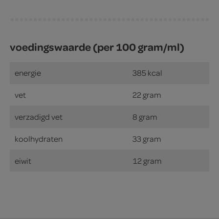
voedingswaarde (per 100 gram/ml)
energie
385 kcal
vet
22 gram
verzadigd vet
8 gram
koolhydraten
33 gram
eiwit
12 gram