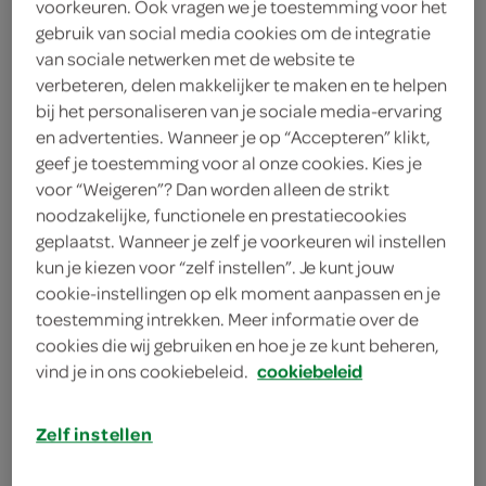
voorkeuren. Ook vragen we je toestemming voor het
handje blauwe bes
gebruik van social media cookies om de integratie
van sociale netwerken met de website te
theelepel bakpoeder
verbeteren, delen makkelijker te maken en te helpen
bij het personaliseren van je sociale media-ervaring
1 eetlepel blanke hazelnoten
en advertenties. Wanneer je op “Accepteren” klikt,
geef je toestemming voor al onze cookies. Kies je
3 eetlepels havermout
voor “Weigeren”? Dan worden alleen de strikt
1 ei
noodzakelijke, functionele en prestatiecookies
geplaatst. Wanneer je zelf je voorkeuren wil instellen
1 banaan
kun je kiezen voor “zelf instellen”. Je kunt jouw
cookie-instellingen op elk moment aanpassen en je
toestemming intrekken. Meer informatie over de
kies je winkel
cookies die wij gebruiken en hoe je ze kunt beheren,
vind je in ons cookiebeleid.
cookiebeleid
benodigdheden
Zelf instellen
ovenvast kopje