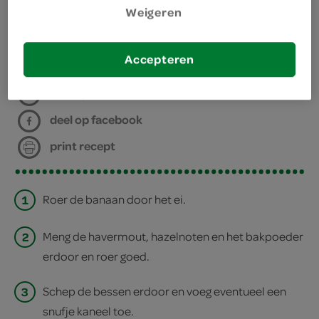
Weigeren
satéprikker
bereiden
Accepteren
deel op twitter
deel op facebook
print recept
1
Roer de banaan door het ei.
2
Meng de havermout, hazelnoten en het bakpoeder
erdoor en roer goed.
3
Schep de bessen erdoor en voeg eventueel een
snufje kaneel toe.