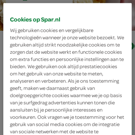
25 min.
Cookies op Spar.nl
Wij gebruiken cookies en vergelijkbare
bananenpannenko
technologieën wanneer je onze website bezoekt. We
gebruiken altijd strikt noodzakelijke cookies om te
zorgen dat de website werkt en functionele cookies
met kokos
om extra functies en persoonlijke instellingen aan te
bieden. We gebruiken ook altijd prestatiecookies
om het gebruik van onze website te meten,
analyseren en verbeteren. Als je ons toestemming
ingrediënten
geeft, maken we daarnaast gebruik van
doelgroepgerichte cookies waarmee we je op basis
van je surfgedrag advertenties kunnen tonen die
aansluiten bij je persoonlijke interesses en
4 eetlepels olie
voorkeuren. Ook vragen we je toestemming voor het
gebruik van social media cookies om de integratie
200 milliliter demi crème fraîche
van sociale netwerken met de website te