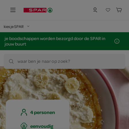
kies je SPAR
je boodschappen worden bezorgd door de SPAR in
jouw buurt
waar ben je naar op zoek?
4 personen
eenvoudig