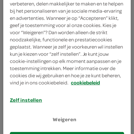
3 eetlepels sinaasappellikeur
verbeteren, delen makkelijker te maken en te helpen
bij het personaliseren van je sociale media-ervaring
6 eetlepels kokosrasp
en advertenties. Wanneer je op “Accepteren” klikt,
geef je toestemming voor al onze cookies. Kies je
2 eetlepels citroensap
voor “Weigeren”? Dan worden alleen de strikt
noodzakelijke, functionele en prestatiecookies
4 bananen
geplaatst. Wanneer je zelf je voorkeuren wil instellen
kun je kiezen voor “zelf instellen”. Je kunt jouw
1 pak eierpannenkoekmix
cookie-instellingen op elk moment aanpassen en je
toestemming intrekken. Meer informatie over de
cookies die wij gebruiken en hoe je ze kunt beheren,
kies je winkel
vind je in ons cookiebeleid.
cookiebeleid
bereiden
Zelf instellen
deel op twitter
Weigeren
deel op facebook