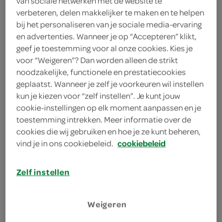
van sociale netwerken met de website te
2 winterwortels
verbeteren, delen makkelijker te maken en te helpen
bij het personaliseren van je sociale media-ervaring
3 uien
en advertenties. Wanneer je op “Accepteren” klikt,
geef je toestemming voor al onze cookies. Kies je
4 stengels bleekselderij
voor “Weigeren”? Dan worden alleen de strikt
noodzakelijke, functionele en prestatiecookies
kies je winkel
geplaatst. Wanneer je zelf je voorkeuren wil instellen
kun je kiezen voor “zelf instellen”. Je kunt jouw
cookie-instellingen op elk moment aanpassen en je
toestemming intrekken. Meer informatie over de
bereiden
cookies die wij gebruiken en hoe je ze kunt beheren,
vind je in ons cookiebeleid.
cookiebeleid
deel op twitter
deel op facebook
Zelf instellen
print recept
Weigeren