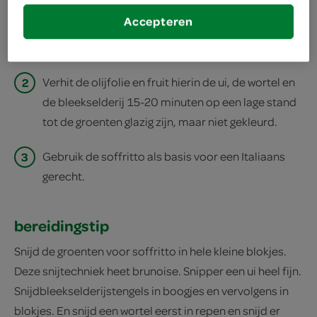
1
Verwijder de eventuele draden van de
Accepteren
bleekselderij en snijd de bleekselderij in kleine
blokjes.
2
Verhit de olijfolie en fruit hierin de ui, de wortel en
de bleekselderij 15-20 minuten op een lage stand
tot de groenten glazig zijn, maar niet gekleurd.
3
Gebruik de soffritto als basis voor een Italiaans
gerecht.
bereidingstip
Snijd de groenten voor soffritto in hele kleine blokjes.
Deze snijtechniek heet brunoise. Snipper een ui heel fijn.
Snijdbleekselderijstengels in boogjes en vervolgens in
blokjes. En snijd een wortel eerst in repen en snijd er