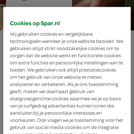
25 min.
Cookies op Spar.nl
Wij gebruiken cookies en vergelijkbare
basisrecept voor
technologieën wanneer je onze website bezoekt. We
gebruiken altijd strikt noodzakelijke cookies om te
soffritto
zorgen dat de website werkt en functionele cookies
om extra functies en persoonlijke instellingen aan te
bieden. We gebruiken ook altijd prestatiecookies
om het gebruik van onze website te meten,
ingrediënten
analyseren en verbeteren. Als je ons toestemming
geeft, maken we daarnaast gebruik van
doelgroepgerichte cookies waarmee we je op basis
van je surfgedrag advertenties kunnen tonen die
400 milliliter tomatenblokjes
aansluiten bij je persoonlijke interesses en
voorkeuren. Ook vragen we je toestemming voor het
6 eetlepels olijfolie
gebruik van social media cookies om de integratie