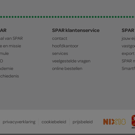
PAR
SPAR klantenservice
SPAR 
aal van
SPAR
contact
jouw e
ie en missie
hoofdkantoor
vastg
mule
services
export
O
veelgestelde vragen
SPAR
m
ademie
online bestellen
Smartf
chiedenis
privacyverklaring
cookiebeleid
prijsbeleid