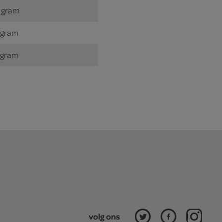
 gram
 gram
 gram
volg ons