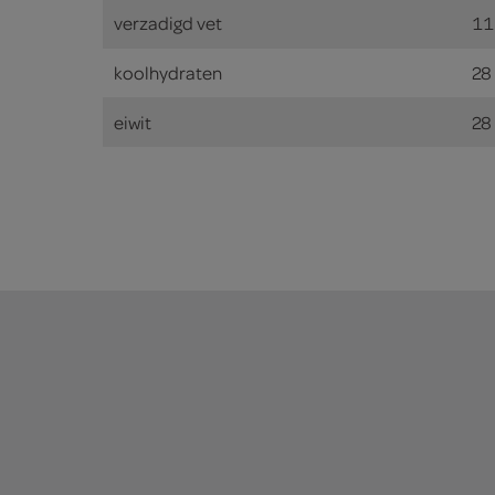
verzadigd vet
11
koolhydraten
28
eiwit
28