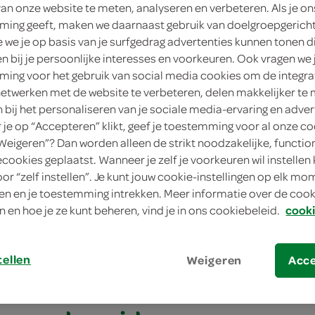
van onze website te meten, analyseren en verbeteren. Als je on
ing geeft, maken we daarnaast gebruik van doelgroepgerich
we je op basis van je surfgedrag advertenties kunnen tonen d
en bij je persoonlijke interesses en voorkeuren. Ook vragen we 
ing voor het gebruik van social media cookies om de integra
netwerken met de website te verbeteren, delen makkelijker te
n bij het personaliseren van je sociale media-ervaring en adver
je op “Accepteren” klikt, geef je toestemming voor al onze co
“Weigeren”? Dan worden alleen de strikt noodzakelijke, functio
ecookies geplaatst. Wanneer je zelf je voorkeuren wil instellen 
 in bladerdeeg met sjalot-rodewijnsaus
oor “zelf instellen”. Je kunt jouw cookie-instellingen op elk m
n en je toestemming intrekken. Meer informatie over de cooki
in bladerdeeg met 
n en hoe je ze kunt beheren, vind je in ons cookiebeleid.
cooki
nsaus
tellen
Weigeren
Acc