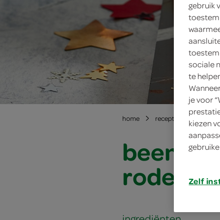
gebruik 
toestemm
waarmee 
aansluit
toestemm
sociale 
te helpe
Wanneer 
je voor 
prestati
home
recepten
beenham
kiezen v
aanpasse
beenham 
gebruike
rodewij
Zelf ins
ingrediënten