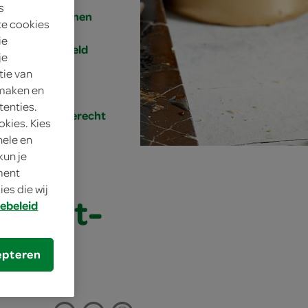
s
8 personen
te cookies
ie
gemiddeld
je
tie van
30 min.
 maken en
tenties.
hoofdgerecht
okies. Kies
nele en
kun je
oment
es die wij
sjalot-
ebeleid
epteren