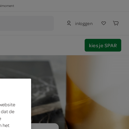
haalmoment
inloggen
kies je SPAR
 website
 dat de
e
m het