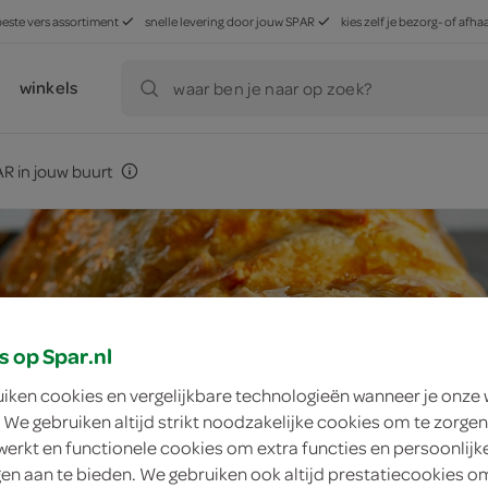
beste vers assortiment
snelle levering door jouw SPAR
kies zelf je bezorg- of af
winkels
waar ben je naar op zoek?
R in jouw buurt
s op Spar.nl
uiken cookies en vergelijkbare technologieën wanneer je onze
 We gebruiken altijd strikt noodzakelijke cookies om te zorgen
werkt en functionele cookies om extra functies en persoonlijk
ngen aan te bieden. We gebruiken ook altijd prestatiecookies o