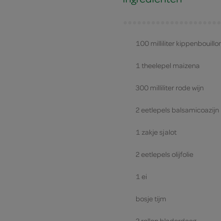
100 milliliter kippenbouillo
1 theelepel maizena
300 milliliter rode wijn
2 eetlepels balsamicoazijn
1 zakje sjalot
2 eetlepels olijfolie
1 ei
bosje tijm
2 rollen bladerdeeg