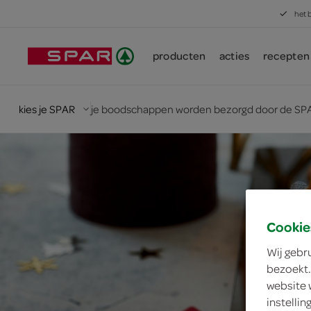
het 
producten
acties
recepten
kies je SPAR
je boodschappen worden bezorgd door de SPA
Cookie
Wij gebr
bezoekt.
website 
instelli