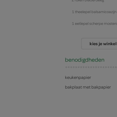
1 theelepel balsamicoazijn
1 eetlepel scherpe moster
2 beenhammen
kies je winkel
1 eetlepel olie
benodigdheden
keukenpapier
bakplaat met bakpapier