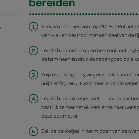
bereiden
1
Verwarm de oven voor op 200ºC. Rol het bl
n
werkvlak en bestrooi met een deel van de ti
2
Leg de hammen erop en bestrooi met nog w
de ham heen en druk de naden goed op elka
3
Knip overtollig deeg weg en rol dit samen me
Snijd er figuren uit waarmee je de pakketjes
4
Leg de hampakketjes met de naad naar ben
bestrijk ze met het ei. Versier ze naar wens
deze ook met ei.
5
Bak de pakketjes in het midden van de oven