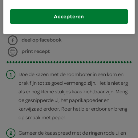
bereiden
Accepteren
deel op twitter
deel op facebook
print recept
1
Doe de kazen met de roomboter in een kom en
prak fijn tot ze goed vermengd zijn. Het is niet erg
als er nog kleine stukjes kaas zichtbaar zijn. Meng
de gesnipperde ui, het paprikapoeder en
karwijzaad erdoor. Roer het bier erdoor en breng
op smaak met peper.
2
Garneer de kaasspread met de ringen rode ui en