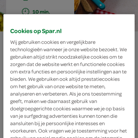
10 min.
Cookies op Spar.nl
beierse
Wij gebruiken cookies en vergelijkbare
technologieën wanneer je onze website bezoekt. We
kaasspread
gebruiken altijd strikt noodzakelijke cookies om te
zorgen dat de website werkt en functionele cookies
(obazda)
om extra functies en persoonlijke instellingen aan te
bieden. We gebruiken ook altijd prestatiecookies
om het gebruik van onze website te meten,
analyseren en verbeteren. Als je ons toestemming
ingrediënten
geeft, maken we daarnaast gebruik van
doelgroepgerichte cookies waarmee we je op basis
van je surfgedrag advertenties kunnen tonen die
aansluiten bij je persoonlijke interesses en
1 eetlepel bieslook
voorkeuren. Ook vragen we je toestemming voor het
gebruik van social media cookies om de integratie