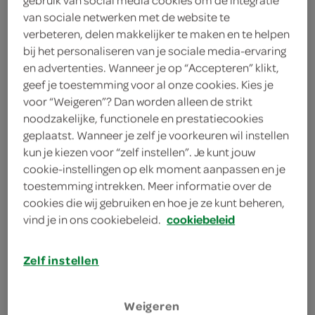
1 rode ui
van sociale netwerken met de website te
verbeteren, delen makkelijker te maken en te helpen
50 milliliter bier
bij het personaliseren van je sociale media-ervaring
en advertenties. Wanneer je op “Accepteren” klikt,
2 theelepels karwijzaad
geef je toestemming voor al onze cookies. Kies je
voor “Weigeren”? Dan worden alleen de strikt
1 theelepels paprikapoeder
noodzakelijke, functionele en prestatiecookies
geplaatst. Wanneer je zelf je voorkeuren wil instellen
1 ui
kun je kiezen voor “zelf instellen”. Je kunt jouw
cookie-instellingen op elk moment aanpassen en je
100 gram roomboter
toestemming intrekken. Meer informatie over de
cookies die wij gebruiken en hoe je ze kunt beheren,
200 gram Limburgse kaas
vind je in ons cookiebeleid.
cookiebeleid
1 camembert
Zelf instellen
kies je winkel
Weigeren