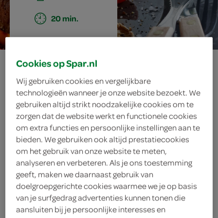
20 min.
biefstuk met
Cookies op Spar.nl
Wij gebruiken cookies en vergelijkbare
paprika, paté en
technologieën wanneer je onze website bezoekt. We
gebruiken altijd strikt noodzakelijke cookies om te
paddenstoelen
zorgen dat de website werkt en functionele cookies
om extra functies en persoonlijke instellingen aan te
bieden. We gebruiken ook altijd prestatiecookies
om het gebruik van onze website te meten,
ingrediënten
analyseren en verbeteren. Als je ons toestemming
geeft, maken we daarnaast gebruik van
doelgroepgerichte cookies waarmee we je op basis
van je surfgedrag advertenties kunnen tonen die
4 dunne plakjes champignonpaté
aansluiten bij je persoonlijke interesses en