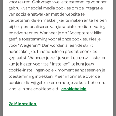
voorkeuren. Ook vragen we je toestemming voor het
4 dunne plakjes roompaté
gebruik van social media cookies om de integratie
van sociale netwerken met de website te
4 biefstukken
verbeteren, delen makkelijker te maken en te helpen
bij het personaliseren van je sociale media-ervaring
50 gram vloeibaar bakproduct
en advertenties. Wanneer je op “Accepteren” klikt,
geef je toestemming voor al onze cookies. Kies je
50 gram boter
voor “Weigeren”? Dan worden alleen de strikt
1 gele paprika
noodzakelijke, functionele en prestatiecookies
geplaatst. Wanneer je zelf je voorkeuren wil instellen
1 groene paprika
kun je kiezen voor “zelf instellen”. Je kunt jouw
cookie-instellingen op elk moment aanpassen en je
1 rode paprika
toestemming intrekken. Meer informatie over de
cookies die wij gebruiken en hoe je ze kunt beheren,
5 eetlepels olijfolie
vind je in ons cookiebeleid.
cookiebeleid
250 gram kastanjechampignons
Zelf instellen
250 gram oesterzwammen