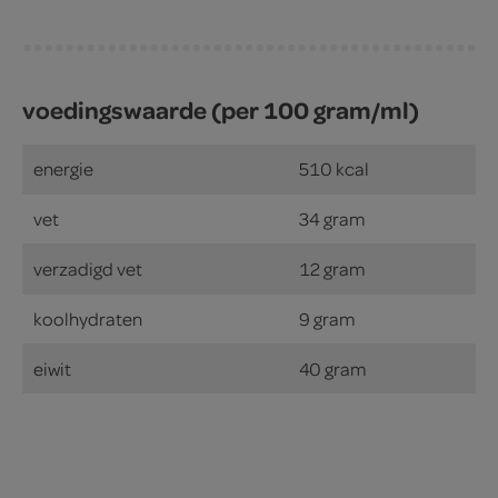
voedingswaarde (per 100 gram/ml)
energie
510 kcal
vet
34 gram
verzadigd vet
12 gram
koolhydraten
9 gram
eiwit
40 gram