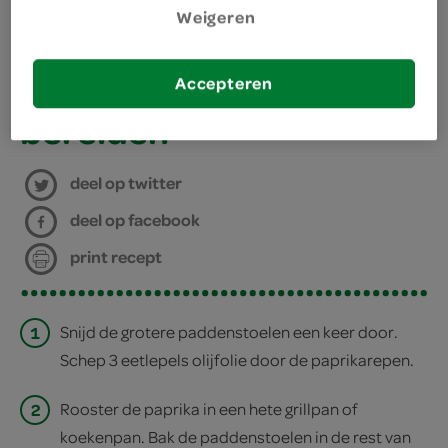
Weigeren
kies je winkel
Accepteren
bereiden
deel op twitter
deel op facebook
print recept
1
Snijd de grotere paddenstoelen een keer door.
Schep 3 eetlepels olijfolie door de paprikarepen.
2
Rooster de paprika in een hete grillpan of
koekenpan. Bak de paddenstoelen in de rest van