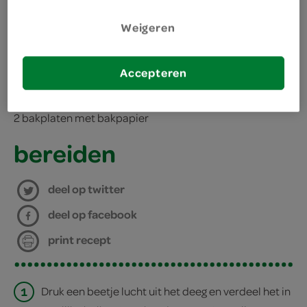
Weigeren
kies je winkel
benodigdheden
Accepteren
2 bakplaten met bakpapier
bereiden
deel op twitter
deel op facebook
print recept
1
Druk een beetje lucht uit het deeg en verdeel het in