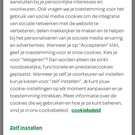
aansluiten bij je persoonlijke interesses en
100 gram zachte geitenkaas
voorkeuren. Ook vragen we je toestemming voor het
gebruik van social media cookies om de integratie
1 gekookte biet
van sociale netwerken met de website te
verbeteren, delen makkelijker te maken en te helpen
1 teentje knoflook
bij het personaliseren van je sociale media-ervaring
en advertenties. Wanneer je op “Accepteren” klikt,
1 theelepel gedroogde tijm
geef je toestemming voor al onze cookies. Kies je
250 gram gezeefde tomaten
voor “Weigeren”? Dan worden alleen de strikt
noodzakelijke, functionele en prestatiecookies
2 eetlepels olijfolie
geplaatst. Wanneer je zelf je voorkeuren wil instellen
kun je kiezen voor “zelf instellen”. Je kunt jouw
500 gram bloem
cookie-instellingen op elk moment aanpassen en je
toestemming intrekken. Meer informatie over de
1 theelepel suiker
cookies die wij gebruiken en hoe je ze kunt beheren,
vind je in ons cookiebeleid.
cookiebeleid
300 milliliter bietensap
Zelf instellen
1 theelepel gedroogde gist