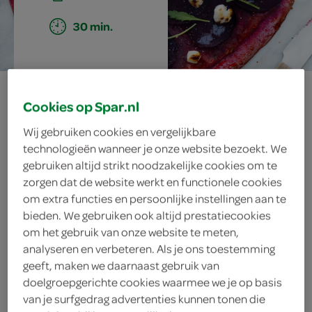
30 min.
bietenpizza met
Cookies op Spar.nl
geitenkaas en
Wij gebruiken cookies en vergelijkbare
technologieën wanneer je onze website bezoekt. We
rucola
gebruiken altijd strikt noodzakelijke cookies om te
zorgen dat de website werkt en functionele cookies
om extra functies en persoonlijke instellingen aan te
bieden. We gebruiken ook altijd prestatiecookies
ingrediënten
om het gebruik van onze website te meten,
analyseren en verbeteren. Als je ons toestemming
geeft, maken we daarnaast gebruik van
doelgroepgerichte cookies waarmee we je op basis
75 gram rucola
van je surfgedrag advertenties kunnen tonen die