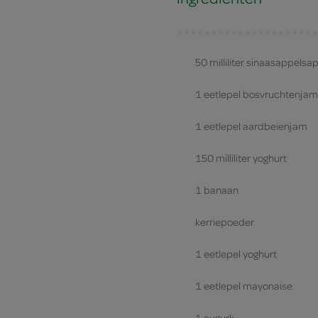
50 milliliter sinaasappelsa
1 eetlepel bosvruchtenjam
1 eetlepel aardbeienjam
150 milliliter yoghurt
1 banaan
kerriepoeder
1 eetlepel yoghurt
1 eetlepel mayonaise
1 augurk