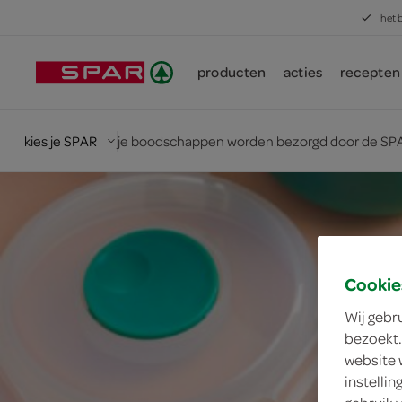
het 
producten
acties
recepten
kies je SPAR
je boodschappen worden bezorgd door de SPA
Cookie
Wij gebr
bezoekt.
website 
instelli