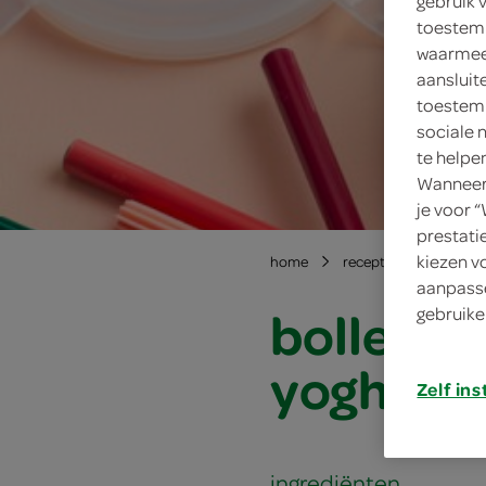
gebruik 
toestemm
waarmee 
aansluit
toestemm
sociale 
te helpe
Wanneer 
je voor 
prestati
kiezen v
home
recepten
bolletj
aanpasse
bolletje 
gebruike
yoghurt
Zelf ins
ingrediënten