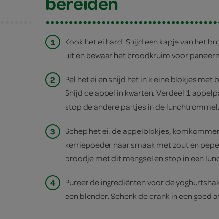
bereiden
1
Kook het ei hard. Snijd een kapje van het br
p
uit en bewaar het broodkruim voor paneer
2
Pel het ei en snijd het in kleine blokjes met
Snijd de appel in kwarten. Verdeel 1 appelpa
stop de andere partjes in de lunchtrommel
3
Schep het ei, de appelblokjes, komkommer
kerriepoeder naar smaak met zout en peper 
broodje met dit mengsel en stop in een lu
4
Pureer de ingrediënten voor de yoghurtsha
een blender. Schenk de drank in een goed af