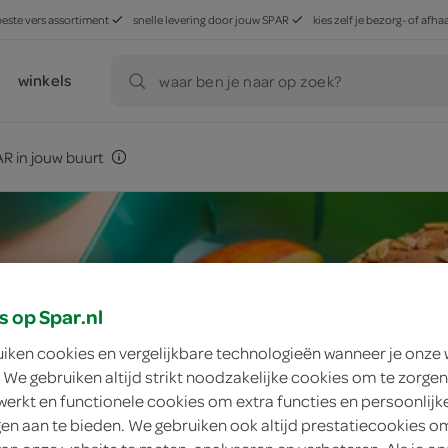
beste vers assortiment
snelle levering door jouw SPAR
kies zelf je bezorg- of af
winkels
waar ben je naar op zoek?
R in jouw buurt
s op Spar.nl
uiken cookies en vergelijkbare technologieën wanneer je onze
 We gebruiken altijd strikt noodzakelijke cookies om te zorgen
werkt en functionele cookies om extra functies en persoonlijk
ngen aan te bieden. We gebruiken ook altijd prestatiecookies o