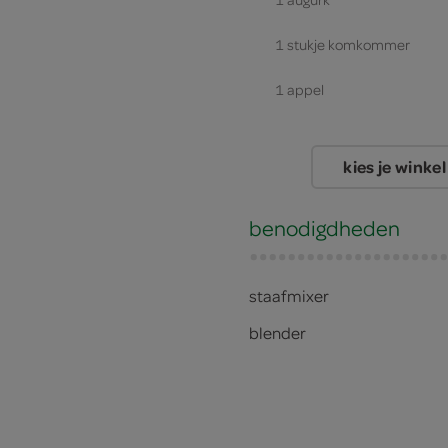
1 stukje komkommer
1 appel
1 bruin broodje
kies je winkel
1 ei
benodigdheden
staafmixer
blender