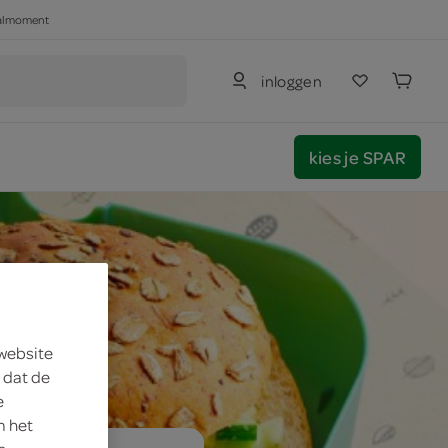
haalmoment
inloggen
kies je SPAR
 website
 dat de
e
m het