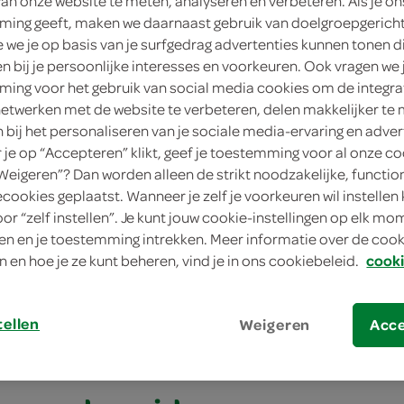
van onze website te meten, analyseren en verbeteren. Als je on
ing geeft, maken we daarnaast gebruik van doelgroepgerich
we je op basis van je surfgedrag advertenties kunnen tonen d
en bij je persoonlijke interesses en voorkeuren. Ook vragen we 
ing voor het gebruik van social media cookies om de integra
netwerken met de website te verbeteren, delen makkelijker te
n bij het personaliseren van je sociale media-ervaring en adver
je op “Accepteren” klikt, geef je toestemming voor al onze co
“Weigeren”? Dan worden alleen de strikt noodzakelijke, functio
ecookies geplaatst. Wanneer je zelf je voorkeuren wil instellen 
oor “zelf instellen”. Je kunt jouw cookie-instellingen op elk m
e appel en ei met yoghurtshake
n en je toestemming intrekken. Meer informatie over de cooki
appel en ei met
n en hoe je ze kunt beheren, vind je in ons cookiebeleid.
cooki
shake
tellen
Weigeren
Acc