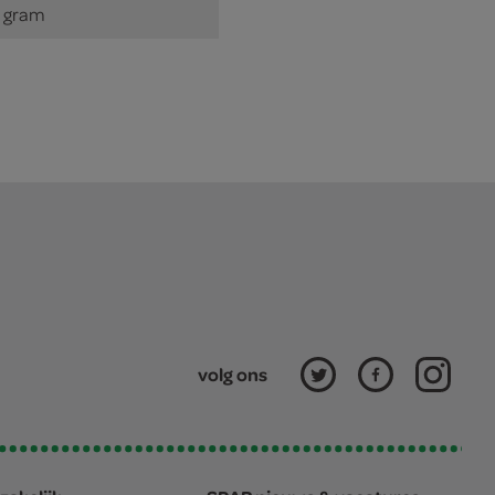
 gram
volg ons