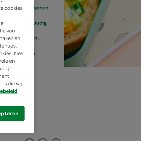
s
1 personen
te cookies
ie
eenvoudig
je
tie van
15 min.
 maken en
tenties.
lunch
okies. Kies
nele en
kun je
oment
es die wij
ebeleid
epteren