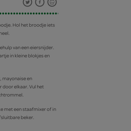
oodje. Hol het broodje iets
meel.
 behulp van een eiersnijder.
rtje in kleine blokjes en
.
, mayonaise en
door elkaar. Vul het
nchtrommel.
ke met een staafmixer of in
sluitbare beker.