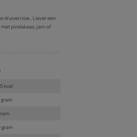
 druiven toe.. Liever een
 met pindakaas, jam of
)
5 kcal
 gram
gram
 gram