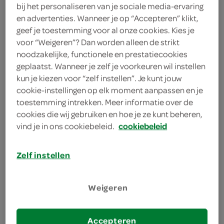
2 teentjes knoflook (versgeperst)
bij het personaliseren van je sociale media-ervaring
en advertenties. Wanneer je op “Accepteren” klikt,
1 rode ui (versnipperd)
geef je toestemming voor al onze cookies. Kies je
voor “Weigeren”? Dan worden alleen de strikt
150 gram plakken Sparwoudse
noodzakelijke, functionele en prestatiecookies
kaas
geplaatst. Wanneer je zelf je voorkeuren wil instellen
kun je kiezen voor “zelf instellen”. Je kunt jouw
1 landbol (ongesneden)
cookie-instellingen op elk moment aanpassen en je
toestemming intrekken. Meer informatie over de
cookies die wij gebruiken en hoe je ze kunt beheren,
kies je winkel
vind je in ons cookiebeleid.
cookiebeleid
Zelf instellen
bereiden
Weigeren
deel op twitter
deel op facebook
Accepteren