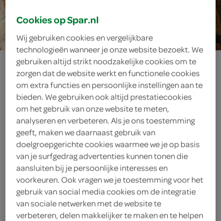
1 personen
Cookies op Spar.nl
Wij gebruiken cookies en vergelijkbare
technologieën wanneer je onze website bezoekt. We
borrelbrood met
gebruiken altijd strikt noodzakelijke cookies om te
zorgen dat de website werkt en functionele cookies
om extra functies en persoonlijke instellingen aan te
kaas en ui
bieden. We gebruiken ook altijd prestatiecookies
om het gebruik van onze website te meten,
analyseren en verbeteren. Als je ons toestemming
geeft, maken we daarnaast gebruik van
ingrediënten
doelgroepgerichte cookies waarmee we je op basis
van je surfgedrag advertenties kunnen tonen die
aansluiten bij je persoonlijke interesses en
voorkeuren. Ook vragen we je toestemming voor het
1 takje verse peterselie
gebruik van social media cookies om de integratie
van sociale netwerken met de website te
50 gram boter
verbeteren, delen makkelijker te maken en te helpen