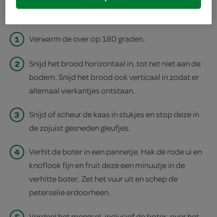
print recept
1
Verwarm de over op 180 graden.
2
Snijd het brood horizontaal in, tot net niet aan de
bodem. Snijd het brood ook verticaal in zodat er
allemaal vierkantjes ontstaan.
3
Snijd of scheur de kaas in stukjes en stop deze in
de zojuist gesneden gleufjes.
4
Verhit de boter in een pannetje. Hak de rode ui en
knoflook fijn en fruit deze een minuutje in de
verhitte boter. Zet het vuur uit en schep de
peterselie erdoorheen.
5
Verdeel het mengsel, inclusief de boter, over het