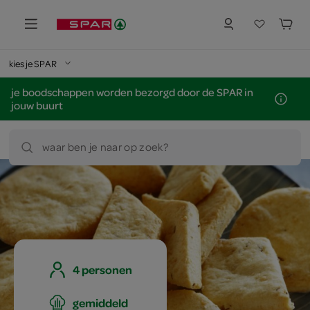
kies je SPAR
je boodschappen worden bezorgd door de SPAR in
jouw buurt
waar ben je naar op zoek?
4 personen
gemiddeld