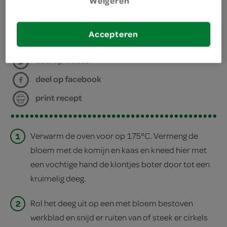
Weigeren
bakplaat met bakpapier
bereiden
Accepteren
deel op twitter
deel op facebook
print recept
1
Verwarm de oven voor op 175°C. Vermeng de
bloem met de komijn en kaas en kneed hier met
een vochtige hand de klontjes boter door tot een
kruimelig deeg.
2
Rol het deeg uit op een met bloem bestoven
werkblad en snijd er ruiten van of steek er cirkels