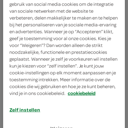
gebruik van social media cookies om de integratie
150 gram oude kaas
van sociale netwerken met de website te
150 gram Parmezaanse kaas
verbeteren, delen makkelijker te maken en te helpen
bij het personaliseren van je sociale media-ervaring
1 mespunt komijnpoeder
en advertenties. Wanneer je op “Accepteren” klikt,
(djinten)
geef je toestemming voor al onze cookies. Kies je
voor “Weigeren”? Dan worden alleen de strikt
1 theelepel komijnzaad
noodzakelijke, functionele en prestatiecookies
geplaatst. Wanneer je zelf je voorkeuren wil instellen
bloem
kun je kiezen voor “zelf instellen”. Je kunt jouw
cookie-instellingen op elk moment aanpassen en je
300 gram bloem
toestemming intrekken. Meer informatie over de
cookies die wij gebruiken en hoe je ze kunt beheren,
vind je in ons cookiebeleid.
cookiebeleid
kies je winkel
Zelf instellen
benodigdheden