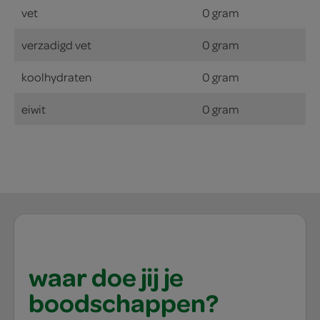
vet
0 gram
verzadigd vet
0 gram
koolhydraten
0 gram
eiwit
0 gram
waar doe jij je
boodschappen?