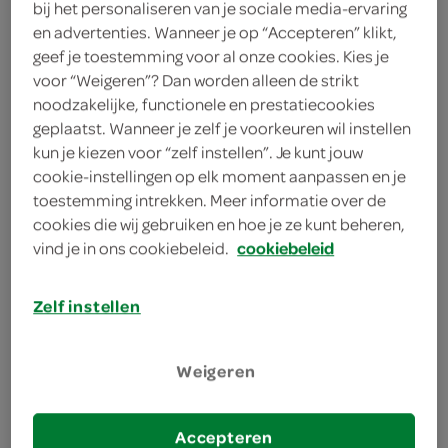
bij het personaliseren van je sociale media-ervaring
1 theelepel citroensap
en advertenties. Wanneer je op “Accepteren” klikt,
geef je toestemming voor al onze cookies. Kies je
70 gram suiker
voor “Weigeren”? Dan worden alleen de strikt
noodzakelijke, functionele en prestatiecookies
kies je winkel
geplaatst. Wanneer je zelf je voorkeuren wil instellen
kun je kiezen voor “zelf instellen”. Je kunt jouw
cookie-instellingen op elk moment aanpassen en je
bereiden
toestemming intrekken. Meer informatie over de
cookies die wij gebruiken en hoe je ze kunt beheren,
vind je in ons cookiebeleid.
cookiebeleid
deel op twitter
deel op facebook
Zelf instellen
print recept
Weigeren
1
Smelt de suiker in een koekenpan op middelhoge
Accepteren
stand met 1 eetlepel water en het citroensap.