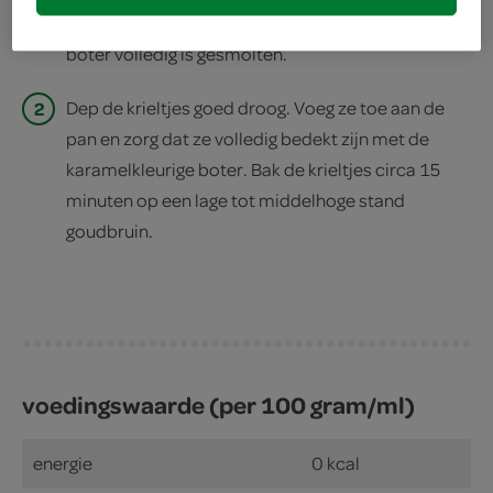
Voeg de boter toe en draai rond in de pan, tot de
boter volledig is gesmolten.
2
Dep de krieltjes goed droog. Voeg ze toe aan de
pan en zorg dat ze volledig bedekt zijn met de
karamelkleurige boter. Bak de krieltjes circa 15
minuten op een lage tot middelhoge stand
goudbruin.
voedingswaarde (per 100 gram/ml)
energie
0 kcal