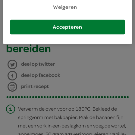
benodigdheden
Weigeren
springvorm
Accepteren
bakpapier
bereiden
deel op twitter
deel op facebook
print recept
1
Verwarm de oven voor op 180ºC. Bekleed de
springvorm met bakpapier. Prak de bananen fijn
met een vork in een beslagkom en voeg de wortel,
appelmoes, 50 gram agavesiroop, eieren, vanille-