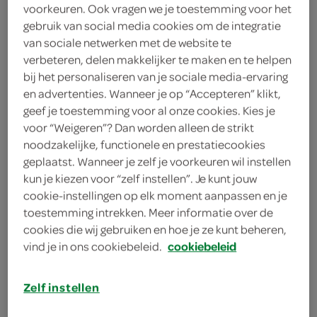
1 theelepels bakpoeder
voorkeuren. Ook vragen we je toestemming voor het
gebruik van social media cookies om de integratie
150 milliliter melk
van sociale netwerken met de website te
verbeteren, delen makkelijker te maken en te helpen
1 theelepel vanille-essence
bij het personaliseren van je sociale media-ervaring
en advertenties. Wanneer je op “Accepteren” klikt,
2 eieren
geef je toestemming voor al onze cookies. Kies je
voor “Weigeren”? Dan worden alleen de strikt
70 gram agavesiroop
noodzakelijke, functionele en prestatiecookies
geplaatst. Wanneer je zelf je voorkeuren wil instellen
150 gram appelmoes
kun je kiezen voor “zelf instellen”. Je kunt jouw
cookie-instellingen op elk moment aanpassen en je
250 gram wortels
toestemming intrekken. Meer informatie over de
2 bananen
cookies die wij gebruiken en hoe je ze kunt beheren,
vind je in ons cookiebeleid.
cookiebeleid
kies je winkel
Zelf instellen