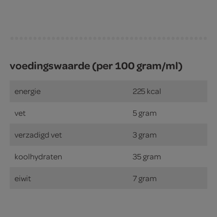
voedingswaarde (per 100 gram/ml)
energie
225 kcal
vet
5 gram
verzadigd vet
3 gram
koolhydraten
35 gram
eiwit
7 gram