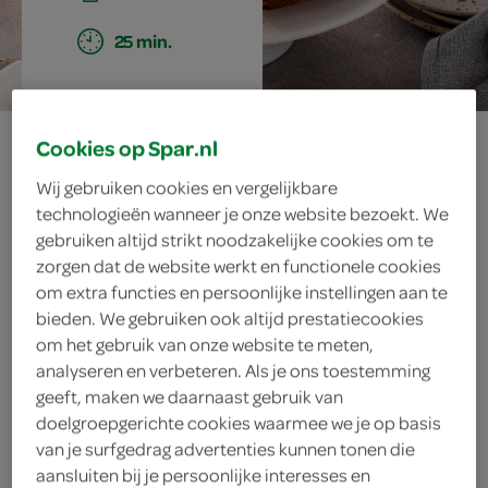
25 min.
carrot cake light
Cookies op Spar.nl
Wij gebruiken cookies en vergelijkbare
technologieën wanneer je onze website bezoekt. We
gebruiken altijd strikt noodzakelijke cookies om te
ingrediënten
zorgen dat de website werkt en functionele cookies
om extra functies en persoonlijke instellingen aan te
bieden. We gebruiken ook altijd prestatiecookies
om het gebruik van onze website te meten,
200 gram roomkaas
analyseren en verbeteren. Als je ons toestemming
geeft, maken we daarnaast gebruik van
1 eetlepel speculaaskruiden
doelgroepgerichte cookies waarmee we je op basis
180 gram volkorenmeel
van je surfgedrag advertenties kunnen tonen die
aansluiten bij je persoonlijke interesses en