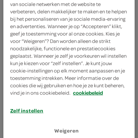
mango
van sociale netwerken met de website te
verbeteren, delen makkelijker te maken en te helpen
framboos
bij het personaliseren van je sociale media-ervaring
en advertenties. Wanneer je op “Accepteren” klikt,
150 gram digestive biscuits
geef je toestemming voor al onze cookies. Kies je
voor “Weigeren”? Dan worden alleen de strikt
1 theelepel vanille-essence
noodzakelijke, functionele en prestatiecookies
geplaatst. Wanneer je zelf je voorkeuren wil instellen
4 eetlepels witte basterdsuiker
kun je kiezen voor “zelf instellen”. Je kunt jouw
cookie-instellingen op elk moment aanpassen en je
200 gram roomkaas
toestemming intrekken. Meer informatie over de
cookies die wij gebruiken en hoe je ze kunt beheren,
300 milliliter Griekse yoghurt
vind je in ons cookiebeleid.
cookiebeleid
kies je winkel
Zelf instellen
benodigdheden
Weigeren