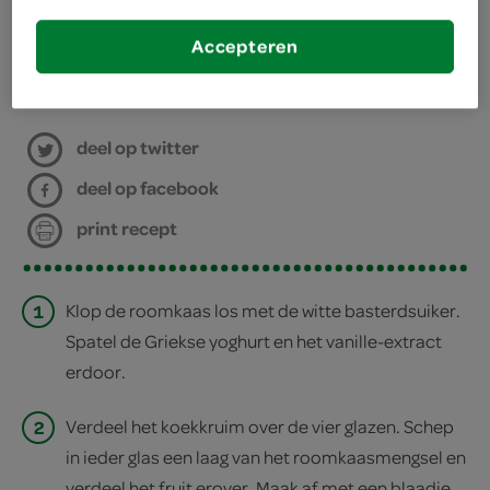
4 glazen
Accepteren
bereiden
deel op twitter
deel op facebook
print recept
1
Klop de roomkaas los met de witte basterdsuiker.
Spatel de Griekse yoghurt en het vanille-extract
erdoor.
2
Verdeel het koekkruim over de vier glazen. Schep
in ieder glas een laag van het roomkaasmengsel en
verdeel het fruit erover. Maak af met een blaadje