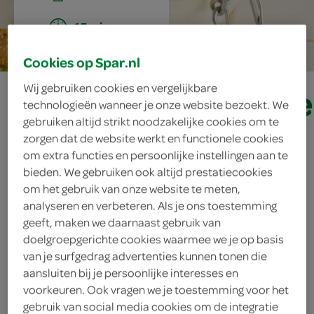
15 min.
Cookies op Spar.nl
cheesecakeglaasje
Wij gebruiken cookies en vergelijkbare
technologieën wanneer je onze website bezoekt. We
gebruiken altijd strikt noodzakelijke cookies om te
met vers fruit
zorgen dat de website werkt en functionele cookies
om extra functies en persoonlijke instellingen aan te
bieden. We gebruiken ook altijd prestatiecookies
om het gebruik van onze website te meten,
ingrediënten
analyseren en verbeteren. Als je ons toestemming
geeft, maken we daarnaast gebruik van
doelgroepgerichte cookies waarmee we je op basis
van je surfgedrag advertenties kunnen tonen die
1 takje verse munt
aansluiten bij je persoonlijke interesses en
voorkeuren. Ook vragen we je toestemming voor het
kiwi
gebruik van social media cookies om de integratie