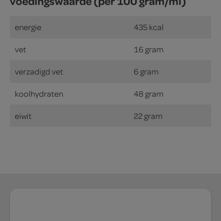
voedingswaarde (per 100 gram/ml)
energie
435 kcal
vet
16 gram
verzadigd vet
6 gram
koolhydraten
48 gram
eiwit
22 gram