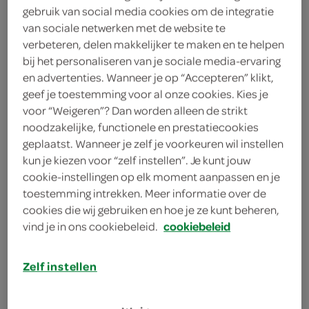
gebruik van social media cookies om de integratie
20 gram ongezouten pinda’s
van sociale netwerken met de website te
verbeteren, delen makkelijker te maken en te helpen
250 gram Chinese eiermie
bij het personaliseren van je sociale media-ervaring
100 milliliter kokosmelk
en advertenties. Wanneer je op “Accepteren” klikt,
geef je toestemming voor al onze cookies. Kies je
1 eetlepel limoensap
voor “Weigeren”? Dan worden alleen de strikt
noodzakelijke, functionele en prestatiecookies
1 eetlepel limoenrasp
geplaatst. Wanneer je zelf je voorkeuren wil instellen
kun je kiezen voor “zelf instellen”. Je kunt jouw
1 theelepel citroengras
cookie-instellingen op elk moment aanpassen en je
toestemming intrekken. Meer informatie over de
1 ui
cookies die wij gebruiken en hoe je ze kunt beheren,
vind je in ons cookiebeleid.
cookiebeleid
250 gram gekookte beenham
2 eetlepels olie
Zelf instellen