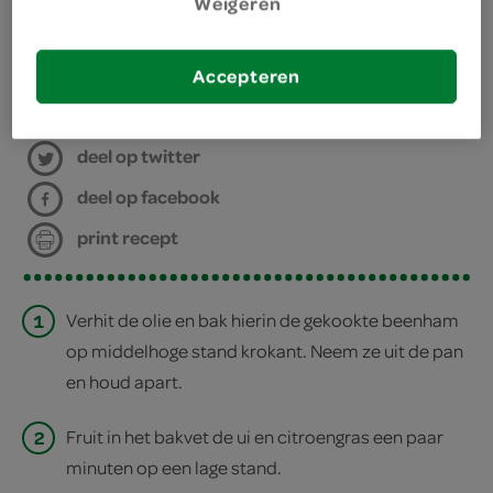
kies je winkel
Weigeren
Accepteren
bereiden
deel op twitter
deel op facebook
print recept
1
Verhit de olie en bak hierin de gekookte beenham
op middelhoge stand krokant. Neem ze uit de pan
en houd apart.
2
Fruit in het bakvet de ui en citroengras een paar
minuten op een lage stand.