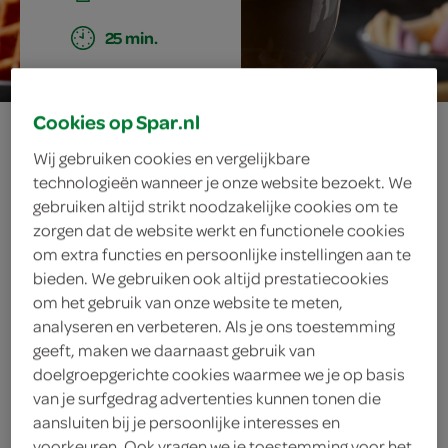
25 min.
Cookies op Spar.nl
choco-
Wij gebruiken cookies en vergelijkbare
amandelfondue
technologieën wanneer je onze website bezoekt. We
gebruiken altijd strikt noodzakelijke cookies om te
zorgen dat de website werkt en functionele cookies
om extra functies en persoonlijke instellingen aan te
ingrediënten
bieden. We gebruiken ook altijd prestatiecookies
om het gebruik van onze website te meten,
analyseren en verbeteren. Als je ons toestemming
geeft, maken we daarnaast gebruik van
4 marshmallows
doelgroepgerichte cookies waarmee we je op basis
van je surfgedrag advertenties kunnen tonen die
4 spekjes
aansluiten bij je persoonlijke interesses en
voorkeuren. Ook vragen we je toestemming voor het