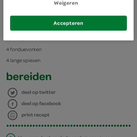
Weigeren
benodigdheden
Accepteren
fonduepan
4 fonduevorken
4 lange spiesen
bereiden
deel op twitter
deel op facebook
print recept