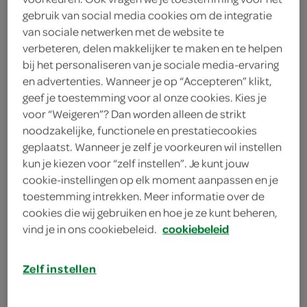
4 poffertjes
gebruik van social media cookies om de integratie
van sociale netwerken met de website te
4 koekjes
verbeteren, delen makkelijker te maken en te helpen
bij het personaliseren van je sociale media-ervaring
2 (Luikse) wafels
en advertenties. Wanneer je op “Accepteren” klikt,
geef je toestemming voor al onze cookies. Kies je
2 cupcakes
voor “Weigeren”? Dan worden alleen de strikt
noodzakelijke, functionele en prestatiecookies
4 slagroomsoesjes
geplaatst. Wanneer je zelf je voorkeuren wil instellen
1 peer
kun je kiezen voor “zelf instellen”. Je kunt jouw
cookie-instellingen op elk moment aanpassen en je
1 banaan
toestemming intrekken. Meer informatie over de
cookies die wij gebruiken en hoe je ze kunt beheren,
2 eetlepels amandellikeur
vind je in ons cookiebeleid.
cookiebeleid
125 milliliter slagroom
Zelf instellen
350 gram pure chocolade
kies je winkel