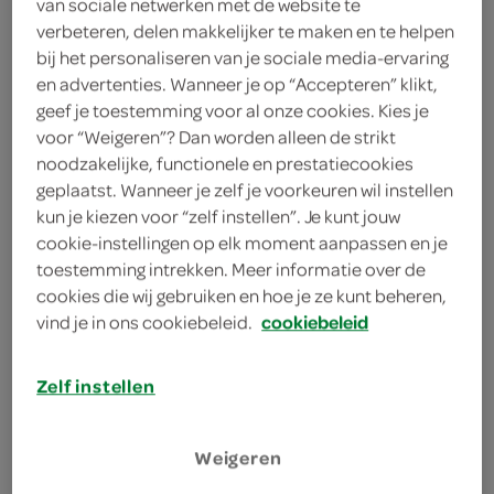
van sociale netwerken met de website te
verbeteren, delen makkelijker te maken en te helpen
1 mespunt kaneelpoeder
bij het personaliseren van je sociale media-ervaring
en advertenties. Wanneer je op “Accepteren” klikt,
75 gram pure chocolade
geef je toestemming voor al onze cookies. Kies je
voor “Weigeren”? Dan worden alleen de strikt
400 milliliter melk
noodzakelijke, functionele en prestatiecookies
geplaatst. Wanneer je zelf je voorkeuren wil instellen
kies je winkel
kun je kiezen voor “zelf instellen”. Je kunt jouw
cookie-instellingen op elk moment aanpassen en je
toestemming intrekken. Meer informatie over de
benodigdheden
cookies die wij gebruiken en hoe je ze kunt beheren,
vind je in ons cookiebeleid.
cookiebeleid
4 hittebestendige glazen
Zelf instellen
4 lange spiesen
4 lange lepels
Weigeren
bereiden