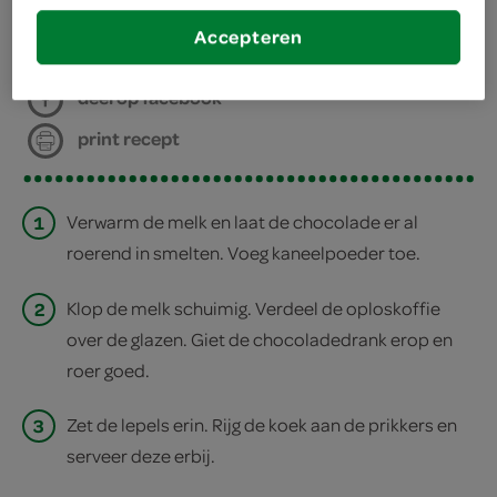
Accepteren
deel op twitter
deel op facebook
print recept
1
Verwarm de melk en laat de chocolade er al
roerend in smelten. Voeg kaneelpoeder toe.
2
Klop de melk schuimig. Verdeel de oploskoffie
over de glazen. Giet de chocoladedrank erop en
roer goed.
3
Zet de lepels erin. Rijg de koek aan de prikkers en
serveer deze erbij.