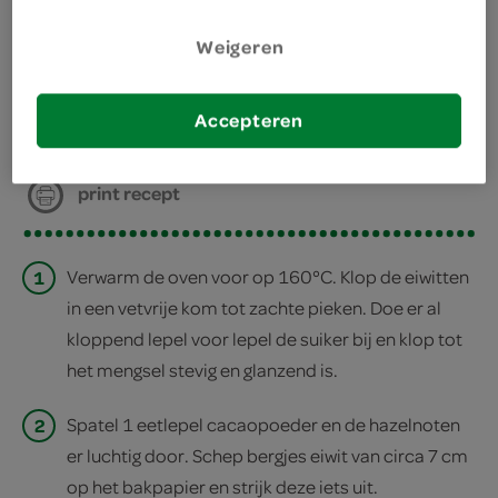
bereiden
Weigeren
deel op twitter
Accepteren
deel op facebook
print recept
1
Verwarm de oven voor op 160°C. Klop de eiwitten
in een vetvrije kom tot zachte pieken. Doe er al
kloppend lepel voor lepel de suiker bij en klop tot
het mengsel stevig en glanzend is.
2
Spatel 1 eetlepel cacaopoeder en de hazelnoten
er luchtig door. Schep bergjes eiwit van circa 7 cm
op het bakpapier en strijk deze iets uit.