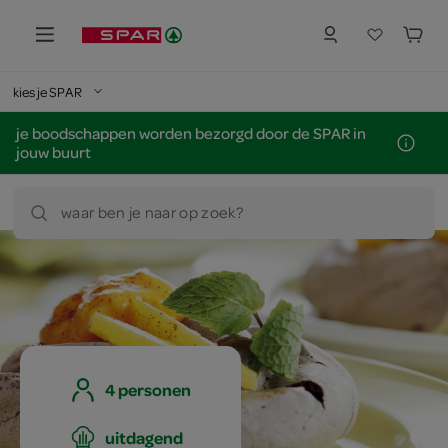
kies je SPAR
je boodschappen worden bezorgd door de SPAR in
jouw buurt
waar ben je naar op zoek?
4 personen
uitdagend