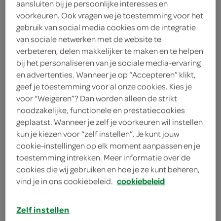
aansluiten bij je persoonlijke interesses en
100 milliliter advocaat
voorkeuren. Ook vragen we je toestemming voor het
gebruik van social media cookies om de integratie
2 mango's
van sociale netwerken met de website te
verbeteren, delen makkelijker te maken en te helpen
50 gram hazelnoten
bij het personaliseren van je sociale media-ervaring
en advertenties. Wanneer je op “Accepteren” klikt,
2 eetlepels cacaopoeder
geef je toestemming voor al onze cookies. Kies je
voor “Weigeren”? Dan worden alleen de strikt
175 gram witte basterdsuiker
noodzakelijke, functionele en prestatiecookies
geplaatst. Wanneer je zelf je voorkeuren wil instellen
3 eiwitten
kun je kiezen voor “zelf instellen”. Je kunt jouw
cookie-instellingen op elk moment aanpassen en je
kies je winkel
toestemming intrekken. Meer informatie over de
cookies die wij gebruiken en hoe je ze kunt beheren,
vind je in ons cookiebeleid.
cookiebeleid
benodigdheden
Zelf instellen
1 bakplaat met bakpapier