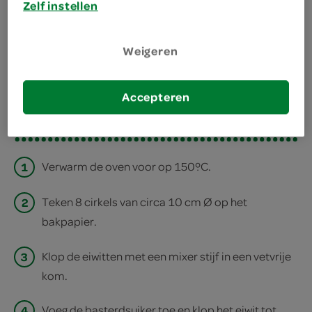
Zelf instellen
bereiden
Weigeren
deel op twitter
deel op facebook
Accepteren
print recept
1
Verwarm de oven voor op 150ºC.
2
Teken 8 cirkels van circa 10 cm Ø op het
bakpapier.
3
Klop de eiwitten met een mixer stijf in een vetvrije
kom.
4
Voeg de basterdsuiker toe en klop het eiwit tot