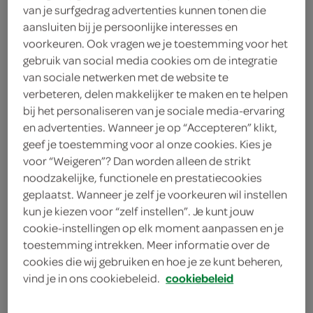
zakje vanillesuiker
van je surfgedrag advertenties kunnen tonen die
aansluiten bij je persoonlijke interesses en
125 milliliter slagroom
voorkeuren. Ook vragen we je toestemming voor het
gebruik van social media cookies om de integratie
100 gram pure chocolade
van sociale netwerken met de website te
verbeteren, delen makkelijker te maken en te helpen
1 eetlepel maizena
bij het personaliseren van je sociale media-ervaring
en advertenties. Wanneer je op “Accepteren” klikt,
200 gram witte basterdsuiker
geef je toestemming voor al onze cookies. Kies je
voor “Weigeren”? Dan worden alleen de strikt
4 eiwitten
noodzakelijke, functionele en prestatiecookies
geplaatst. Wanneer je zelf je voorkeuren wil instellen
kun je kiezen voor “zelf instellen”. Je kunt jouw
kies je winkel
cookie-instellingen op elk moment aanpassen en je
toestemming intrekken. Meer informatie over de
benodigdheden
cookies die wij gebruiken en hoe je ze kunt beheren,
vind je in ons cookiebeleid.
cookiebeleid
bakpapier