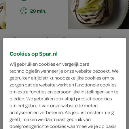
20 min.
chocoladepavlova
met kiwi
Cookies op Spar.nl
Wij gebruiken cookies en vergelijkbare
technologieën wanneer je onze website bezoekt. We
ingrediënten
gebruiken altijd strikt noodzakelijke cookies om te
zorgen dat de website werkt en functionele cookies
om extra functies en persoonlijke instellingen aan te
bieden. We gebruiken ook altijd prestatiecookies
om het gebruik van onze website te meten,
2 eetlepels honing
analyseren en verbeteren. Als je ons toestemming
geeft, maken we daarnaast gebruik van
2 kiwi's
doelgroepgerichte cookies waarmee we je op basis