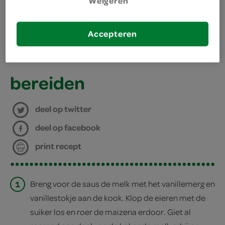
Weigeren
benodigdheden
Accepteren
puddingvorm
4 eenpersoons puddingvormpjes
bereiden
deel op twitter
deel op facebook
print recept
1
Breng voor de saus de melk met het vanillemerg en
vanillestokje aan de kook. Klop de eieren met de
suiker los en roer de maizena erdoor. Giet al