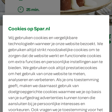
25 min.
Cookies op Spar.nl
chocoladepudding
Wij gebruiken cookies en vergelijkbare
met vanillesaus
technologieën wanneer je onze website bezoekt. We
gebruiken altijd strikt noodzakelijke cookies om te
zorgen dat de website werkt en functionele cookies
om extra functies en persoonlijke instellingen aan te
ingrediënten
bieden. We gebruiken ook altijd prestatiecookies
om het gebruik van onze website te meten,
analyseren en verbeteren. Als je ons toestemming
geeft, maken we daarnaast gebruik van
doelgroepgerichte cookies waarmee we je op basis
1 theelepel maizena
van je surfgedrag advertenties kunnen tonen die
aansluiten bij je persoonlijke interesses en
30 gram suiker
voorkeuren. Ook vragen we je toestemming voor het