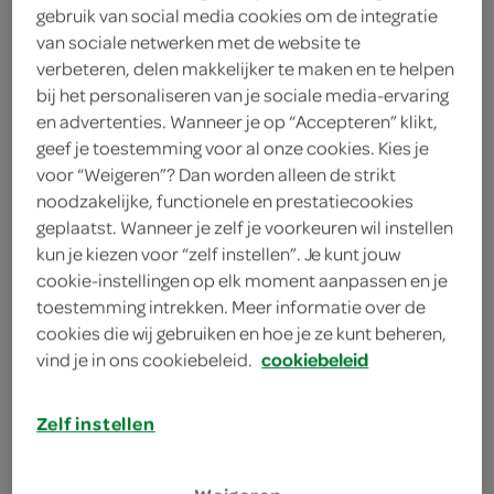
2 eieren
gebruik van social media cookies om de integratie
van sociale netwerken met de website te
vanillestokje
verbeteren, delen makkelijker te maken en te helpen
bij het personaliseren van je sociale media-ervaring
500 milliliter melk
en advertenties. Wanneer je op “Accepteren” klikt,
geef je toestemming voor al onze cookies. Kies je
vanillestokje
voor “Weigeren”? Dan worden alleen de strikt
noodzakelijke, functionele en prestatiecookies
1 liter melk
geplaatst. Wanneer je zelf je voorkeuren wil instellen
kun je kiezen voor “zelf instellen”. Je kunt jouw
100 gram suiker
cookie-instellingen op elk moment aanpassen en je
toestemming intrekken. Meer informatie over de
50 gram cacaopoeder
cookies die wij gebruiken en hoe je ze kunt beheren,
vind je in ons cookiebeleid.
cookiebeleid
75 gram maizena
Zelf instellen
kies je winkel