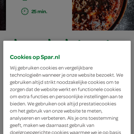
25 min.
chocoladetaart
met vanille-
Cookies op Spar.nl
kwarkvulling
Wij gebruiken cookies en vergelijkbare
technologieën wanneer je onze website bezoekt. We
gebruiken altijd strikt noodzakelijke cookies om te
zorgen dat de website werkt en functionele cookies
ingrediënten
om extra functies en persoonlijke instellingen aan te
bieden. We gebruiken ook altijd prestatiecookies
om het gebruik van onze website te meten,
analyseren en verbeteren. Als je ons toestemming
geeft, maken we daarnaast gebruik van
1 pakje vanillepuddingpoeder
doelgroepgerichte cookies waarmee we je op basis