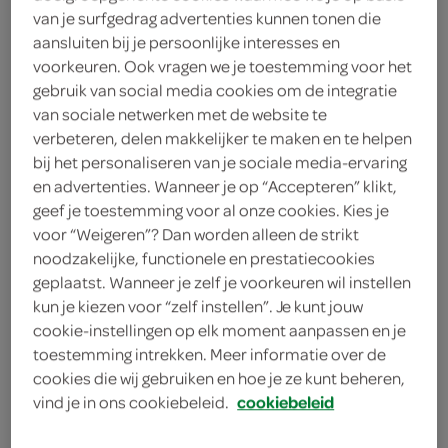
4 eieren
van je surfgedrag advertenties kunnen tonen die
aansluiten bij je persoonlijke interesses en
250 gram mascarpone
voorkeuren. Ook vragen we je toestemming voor het
gebruik van social media cookies om de integratie
250 gram kwark
van sociale netwerken met de website te
verbeteren, delen makkelijker te maken en te helpen
1 zakje vanillesuiker
bij het personaliseren van je sociale media-ervaring
en advertenties. Wanneer je op “Accepteren” klikt,
200 gram suiker
geef je toestemming voor al onze cookies. Kies je
voor “Weigeren”? Dan worden alleen de strikt
250 gram zachte boter
noodzakelijke, functionele en prestatiecookies
geplaatst. Wanneer je zelf je voorkeuren wil instellen
poedersuiker
kun je kiezen voor “zelf instellen”. Je kunt jouw
cookie-instellingen op elk moment aanpassen en je
40 gram cacaopoeder
toestemming intrekken. Meer informatie over de
cookies die wij gebruiken en hoe je ze kunt beheren,
1 zakje bakpoeder
vind je in ons cookiebeleid.
cookiebeleid
bloem