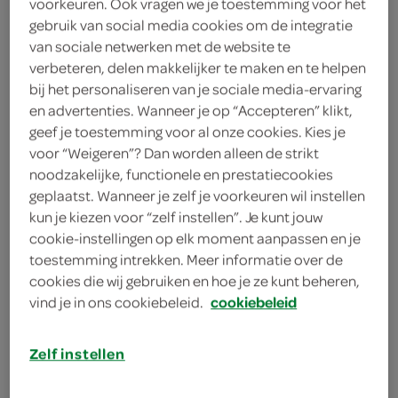
voorkeuren. Ook vragen we je toestemming voor het
4 plakken rauwe hammen
gebruik van social media cookies om de integratie
25 gram fijne bladsla
van sociale netwerken met de website te
verbeteren, delen makkelijker te maken en te helpen
25 gram rucola
bij het personaliseren van je sociale media-ervaring
en advertenties. Wanneer je op “Accepteren” klikt,
4 eetlepels tomatentapenade
geef je toestemming voor al onze cookies. Kies je
voor “Weigeren”? Dan worden alleen de strikt
4 eetlepels tomatenpesto
noodzakelijke, functionele en prestatiecookies
geplaatst. Wanneer je zelf je voorkeuren wil instellen
2 ciabattabroodjes
kun je kiezen voor “zelf instellen”. Je kunt jouw
cookie-instellingen op elk moment aanpassen en je
toestemming intrekken. Meer informatie over de
kies je winkel
cookies die wij gebruiken en hoe je ze kunt beheren,
vind je in ons cookiebeleid.
cookiebeleid
benodigdheden
Zelf instellen
2 feestprikkers