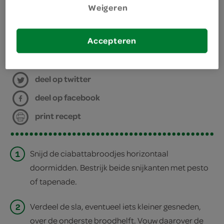
Weigeren
vershoudfolie
bakpapier
Accepteren
bereiden
deel op twitter
deel op facebook
print recept
1
Snijd de ciabattabroodjes horizontaal
doormidden. Bestrijk beide snijkanten met pesto
of tapenade.
2
Verdeel de sla, eventueel iets kleiner gesneden,
over de onderste broodhelft. Vouw daarover de