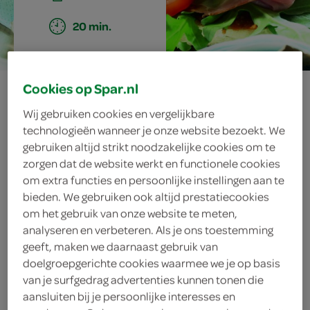
20 min.
ciabatta gezond
Cookies op Spar.nl
Wij gebruiken cookies en vergelijkbare
technologieën wanneer je onze website bezoekt. We
gebruiken altijd strikt noodzakelijke cookies om te
ingrediënten
zorgen dat de website werkt en functionele cookies
om extra functies en persoonlijke instellingen aan te
bieden. We gebruiken ook altijd prestatiecookies
om het gebruik van onze website te meten,
6 blaadjes basilicum
analyseren en verbeteren. Als je ons toestemming
geeft, maken we daarnaast gebruik van
2 eieren
doelgroepgerichte cookies waarmee we je op basis
van je surfgedrag advertenties kunnen tonen die
2 trostomaten
aansluiten bij je persoonlijke interesses en