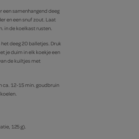
er een samenhangend deeg
der en een snuf zout. Laat
. in de koelkast rusten.
et deeg 20 balletjes. Druk
et je duim in elk koekje een
 van de kuiltjes met
n ca. 12-15 min. goudbruin
fkoelen.
tie, 125 g).