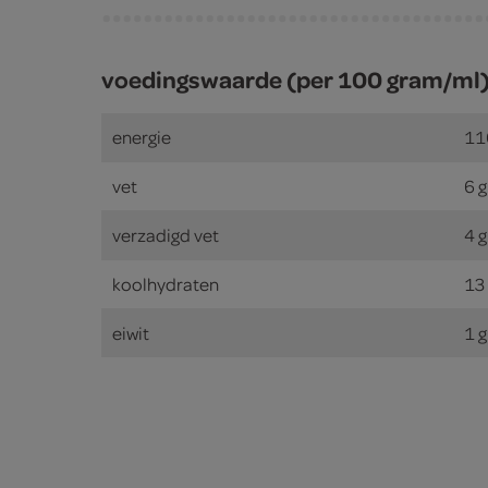
voedingswaarde (per 100 gram/ml
energie
11
vet
6 
verzadigd vet
4 
koolhydraten
13
eiwit
1 