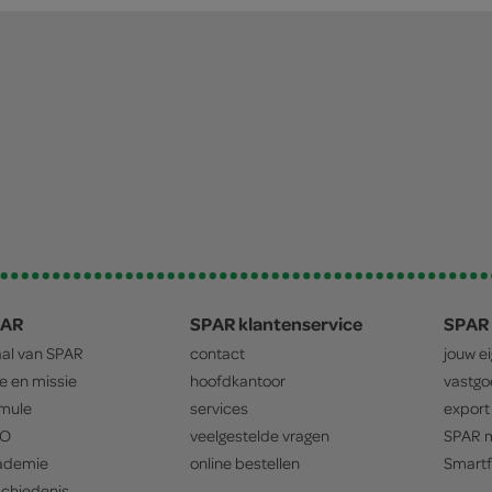
PAR
SPAR klantenservice
SPAR 
aal van
SPAR
contact
jouw e
ie en missie
hoofdkantoor
vastg
mule
services
export
O
veelgestelde vragen
SPAR
m
ademie
online bestellen
Smartf
chiedenis