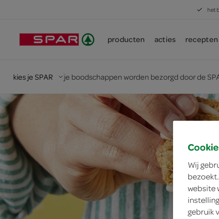
het 
producten
acties
recepten
kies je SPAR
je boodschappen worden bezorgd door de SPA
Cookie
Wij gebr
bezoekt.
website 
instelli
gebruik 