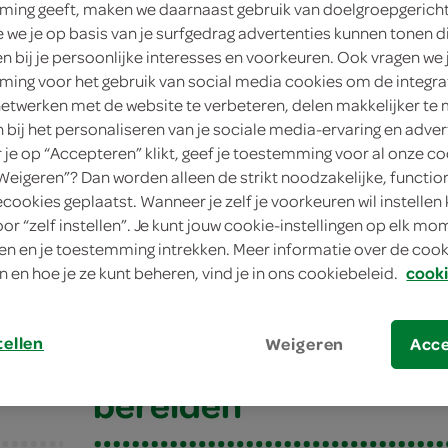
ing geeft, maken we daarnaast gebruik van doelgroepgerich
we je op basis van je surfgedrag advertenties kunnen tonen d
en bij je persoonlijke interesses en voorkeuren. Ook vragen we 
eenvoud
ing voor het gebruik van social media cookies om de integra
netwerken met de website te verbeteren, delen makkelijker te
20 min.
n bij het personaliseren van je sociale media-ervaring en adver
je op “Accepteren” klikt, geef je toestemming voor al onze co
nagerec
“Weigeren”? Dan worden alleen de strikt noodzakelijke, functio
ecookies geplaatst. Wanneer je zelf je voorkeuren wil instellen 
oor “zelf instellen”. Je kunt jouw cookie-instellingen op elk m
duimpjes
n en je toestemming intrekken. Meer informatie over de cooki
n en hoe je ze kunt beheren, vind je in ons cookiebeleid.
cooki
duimpjes
tellen
Weigeren
Acc
bereiden