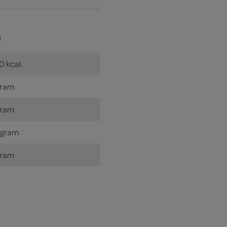
)
0 kcal
gram
gram
 gram
gram