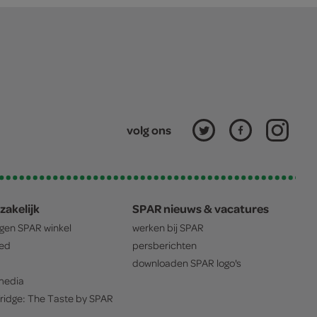
volg ons
zakelijk
SPAR nieuws & vacatures
igen
SPAR
winkel
werken bij
SPAR
oed
persberichten
downloaden
SPAR
logo's
edia
ridge: The Taste by
SPAR