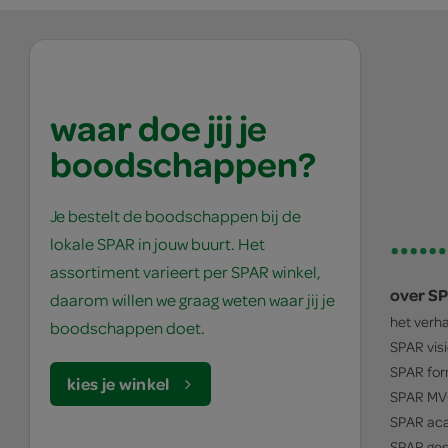
waar doe jij je
boodschappen?
Je bestelt de boodschappen bij de
lokale SPAR in jouw buurt. Het
assortiment varieert per SPAR winkel,
over S
daarom willen we graag weten waar jij je
het verh
boodschappen doet.
SPAR
vis
SPAR
for
kies je winkel
SPAR
MV
SPAR
ac
SPAR
ges