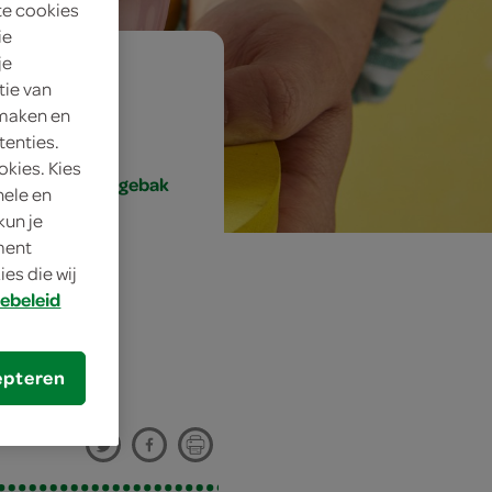
te cookies
ie
je
ig
tie van
 maken en
tenties.
okies. Kies
ht, nagerecht/gebak
nele en
kun je
oment
es die wij
ebeleid
epteren