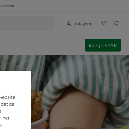
haalmoment
inloggen
kies je SPAR
 website
 dat de
e
m het
s