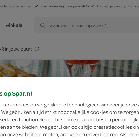
beste vers assortiment
snelle levering door jouw SPAR
kies zelf je bezorg- of af
winkels
waar ben je naar op zoek?
R in jouw buurt
s op Spar.nl
uiken cookies en vergelijkbare technologieën wanneer je onze
 We gebruiken altijd strikt noodzakelijke cookies om te zorgen
werkt en functionele cookies om extra functies en persoonlijk
ngen aan te bieden. We gebruiken ook altijd prestatiecookies o
van onze website te meten, analyseren en verbeteren. Als je on