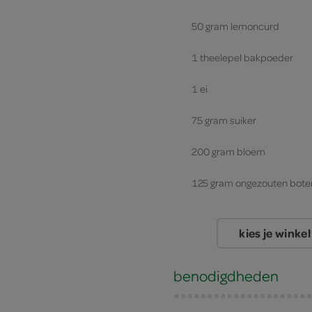
50 gram lemoncurd
1 theelepel bakpoeder
1 ei
75 gram suiker
200 gram bloem
125 gram ongezouten bote
kies je winkel
benodigdheden