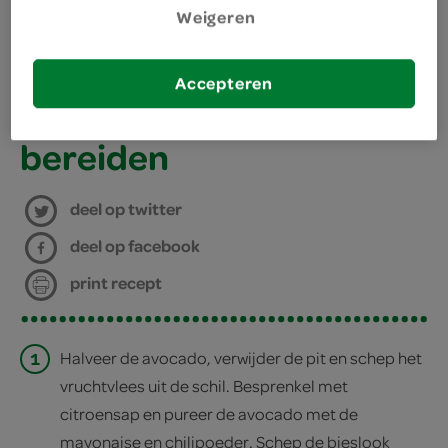
Weigeren
benodigdheden
Accepteren
4 cocktailprikkers
bereiden
deel op twitter
deel op facebook
print recept
1
Halveer de avocado, verwijder de pit en schep het
vruchtvlees uit de schil. Besprenkel met
citroensap en pureer de avocado met de
mayonaise en chilipoeder. Schep de bieslook