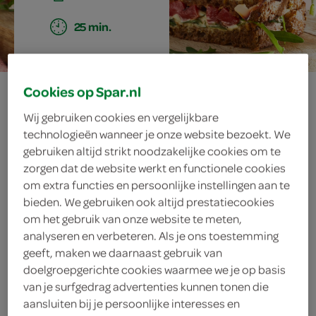
25 min.
clubsandwich
Cookies op Spar.nl
Wij gebruiken cookies en vergelijkbare
met kip en
technologieën wanneer je onze website bezoekt. We
gebruiken altijd strikt noodzakelijke cookies om te
avocadospread
zorgen dat de website werkt en functionele cookies
om extra functies en persoonlijke instellingen aan te
bieden. We gebruiken ook altijd prestatiecookies
om het gebruik van onze website te meten,
ingrediënten
analyseren en verbeteren. Als je ons toestemming
geeft, maken we daarnaast gebruik van
doelgroepgerichte cookies waarmee we je op basis
van je surfgedrag advertenties kunnen tonen die
100 gram gerookte kipfilet
aansluiten bij je persoonlijke interesses en
(vleeswaren)