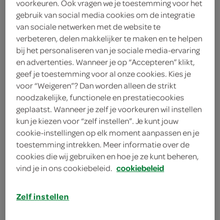
voorkeuren. Ook vragen we je toestemming voor het
gebruik van social media cookies om de integratie
1 potje geroosterde paprika
van sociale netwerken met de website te
verbeteren, delen makkelijker te maken en te helpen
50 gram rucola
bij het personaliseren van je sociale media-ervaring
en advertenties. Wanneer je op “Accepteren” klikt,
6 sneeën meergranenbrood
geef je toestemming voor al onze cookies. Kies je
voor “Weigeren”? Dan worden alleen de strikt
1 eetlepel bieslook
noodzakelijke, functionele en prestatiecookies
theelepel chilipoeder
geplaatst. Wanneer je zelf je voorkeuren wil instellen
kun je kiezen voor “zelf instellen”. Je kunt jouw
4 eetlepels mayonaise
cookie-instellingen op elk moment aanpassen en je
toestemming intrekken. Meer informatie over de
2 eetlepels citroensap
cookies die wij gebruiken en hoe je ze kunt beheren,
vind je in ons cookiebeleid.
cookiebeleid
1 avocado
Zelf instellen
kies je winkel