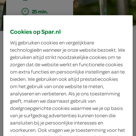
25 min.
Cookies op Spar.nl
cocktail di pesce
Wij gebruiken cookies en vergelijkbare
technologieën wanneer je onze website bezoekt. We
gebruiken altijd strikt noodzakelijke cookies om te
zorgen dat de website werkt en functionele cookies
ingrediënten
om extra functies en persoonlijke instellingen aan te
bieden. We gebruiken ook altijd prestatiecookies
om het gebruik van onze website te meten,
analyseren en verbeteren. Als je ons toestemming
100 milliliter zonnebloemolie
geeft, maken we daarnaast gebruik van
doelgroepgerichte cookies waarmee we je op basis
100 milliliter olijfolie
van je surfgedrag advertenties kunnen tonen die
aansluiten bij je persoonlijke interesses en
citroen
voorkeuren. Ook vragen we je toestemming voor het