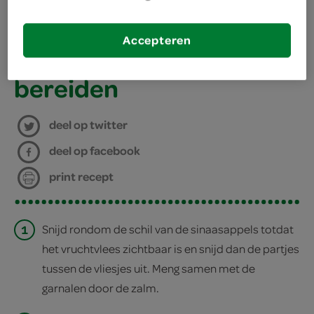
benodigdheden
Accepteren
4 cocktailglazen
bereiden
deel op twitter
deel op facebook
print recept
1
Snijd rondom de schil van de sinaasappels totdat
het vruchtvlees zichtbaar is en snijd dan de partjes
tussen de vliesjes uit. Meng samen met de
garnalen door de zalm.