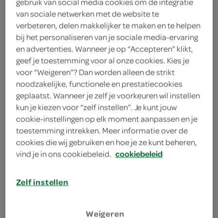
gebruik van social media cookies om de integratie
1 mespunt mosterd
van sociale netwerken met de website te
verbeteren, delen makkelijker te maken en te helpen
1 ei
bij het personaliseren van je sociale media-ervaring
1 eetlepel kappertjes
en advertenties. Wanneer je op “Accepteren” klikt,
geef je toestemming voor al onze cookies. Kies je
100 gram garnalen
voor “Weigeren”? Dan worden alleen de strikt
noodzakelijke, functionele en prestatiecookies
2 grapefruits
geplaatst. Wanneer je zelf je voorkeuren wil instellen
kun je kiezen voor “zelf instellen”. Je kunt jouw
2 bloedsinaasappels
cookie-instellingen op elk moment aanpassen en je
toestemming intrekken. Meer informatie over de
1 eetlepel olijfolie
cookies die wij gebruiken en hoe je ze kunt beheren,
vind je in ons cookiebeleid.
cookiebeleid
1 eetlepel citroensap
200 gram zalmfilets
Zelf instellen
kies je winkel
Weigeren