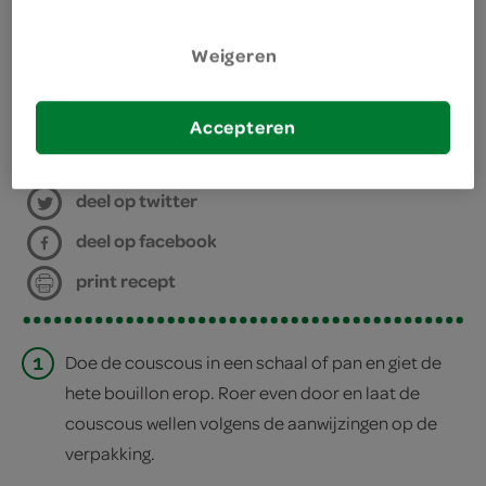
600 milliliter kruidenbouillon
kies je winkel
Weigeren
300 gram couscous
Accepteren
bereiden
deel op twitter
deel op facebook
print recept
1
Doe de couscous in een schaal of pan en giet de
hete bouillon erop. Roer even door en laat de
couscous wellen volgens de aanwijzingen op de
verpakking.