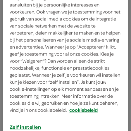
aansluiten bij je persoonlijke interesses en
2 takjes munt
voorkeuren. Ook vragen we je toestemming voor het
1 bosje platte peterselie
gebruik van social media cookies om de integratie
van sociale netwerken met de website te
4 chipolataworstjes
verbeteren, delen makkelijker te maken en te helpen
bij het personaliseren van je sociale media-ervaring
4 merguezworstjes
en advertenties. Wanneer je op “Accepteren” klikt,
geef je toestemming voor al onze cookies. Kies je
20 gram hazelnoten
voor “Weigeren”? Dan worden alleen de strikt
noodzakelijke, functionele en prestatiecookies
2 teentjes knoflook
geplaatst. Wanneer je zelf je voorkeuren wil instellen
kun je kiezen voor “zelf instellen”. Je kunt jouw
2 courgettes
cookie-instellingen op elk moment aanpassen en je
toestemming intrekken. Meer informatie over de
4 eetlepels olijfolie
cookies die wij gebruiken en hoe je ze kunt beheren,
vind je in ons cookiebeleid.
cookiebeleid
citroen
600 milliliter groentebouillon
Zelf instellen