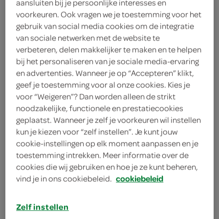
aansluiten bij je persoonlijke interesses en
1 ei
voorkeuren. Ook vragen we je toestemming voor het
1 eetlepel citroensap
gebruik van social media cookies om de integratie
van sociale netwerken met de website te
100 gram suiker
verbeteren, delen makkelijker te maken en te helpen
bij het personaliseren van je sociale media-ervaring
en advertenties. Wanneer je op “Accepteren” klikt,
kies je winkel
geef je toestemming voor al onze cookies. Kies je
voor “Weigeren”? Dan worden alleen de strikt
noodzakelijke, functionele en prestatiecookies
benodigdheden
geplaatst. Wanneer je zelf je voorkeuren wil instellen
kun je kiezen voor “zelf instellen”. Je kunt jouw
4 souffléschaaltjes
cookie-instellingen op elk moment aanpassen en je
toestemming intrekken. Meer informatie over de
4 ovenvaste kommetjes
cookies die wij gebruiken en hoe je ze kunt beheren,
vind je in ons cookiebeleid.
cookiebeleid
braadslede
ovenschaal
Zelf instellen