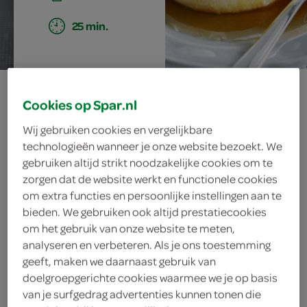
25 min.
crème karamel
Cookies op Spar.nl
Wij gebruiken cookies en vergelijkbare
technologieën wanneer je onze website bezoekt. We
ingrediënten
gebruiken altijd strikt noodzakelijke cookies om te
zorgen dat de website werkt en functionele cookies
om extra functies en persoonlijke instellingen aan te
bieden. We gebruiken ook altijd prestatiecookies
125 milliliter melk
om het gebruik van onze website te meten,
analyseren en verbeteren. Als je ons toestemming
150 milliliter slagroom
geeft, maken we daarnaast gebruik van
doelgroepgerichte cookies waarmee we je op basis
2 eidooiers
van je surfgedrag advertenties kunnen tonen die