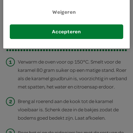
bereiden
Weigeren
deel op twitter
deel op facebook
Accepteren
print recept
1
Verwarm de oven voor op 150°C. Smelt voor de
karamel 80 gram suiker op een matige stand. Roer
als de karamel goudbruin is, voorzichtig in verband
met spatten, het water en citroensap erdoor.
2
Breng al roerend aan de kook tot de karamel
vloeibaar is. Schenk deze in de bakjes zodat de
bodems goed bedekt zijn. Laat afkoelen.
3
Roer het ei en de eidooiers los met de rest van de