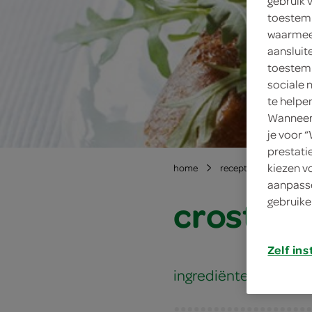
gebruik 
toestemm
waarmee 
aansluit
toestemm
sociale 
te helpe
Wanneer 
je voor 
prestati
kiezen v
home
recepten
crostin
aanpasse
crostini
gebruike
Zelf ins
ingrediënten