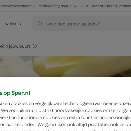
beste vers assortiment
snelle levering door jouw SPAR
kies zelf je bezorg- of af
winkels
waar ben je naar op zoek?
R in jouw buurt
s op Spar.nl
uiken cookies en vergelijkbare technologieën wanneer je onze
 We gebruiken altijd strikt noodzakelijke cookies om te zorgen
werkt en functionele cookies om extra functies en persoonlijk
ngen aan te bieden. We gebruiken ook altijd prestatiecookies o