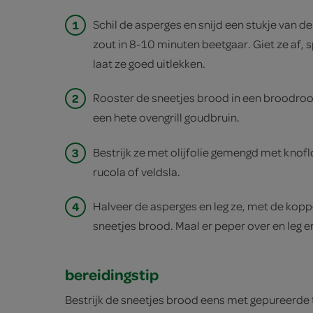
1
Schil de asperges en snijd een stukje van d
zout in 8-10 minuten beetgaar. Giet ze af, 
s
laat ze goed uitlekken.
2
Rooster de sneetjes brood in een broodroos
een hete ovengrill goudbruin.
3
Bestrijk ze met olijfolie gemengd met knofl
rucola of veldsla.
4
Halveer de asperges en leg ze, met de kopp
sneetjes brood. Maal er peper over en leg e
bereidingstip
Bestrijk de sneetjes brood eens met gepureerd