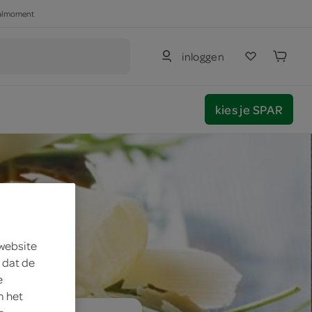
haalmoment
inloggen
kies je SPAR
 website
 dat de
e
m het