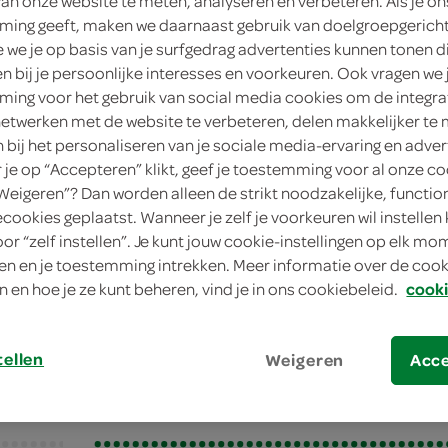
van onze website te meten, analyseren en verbeteren. Als je on
ing geeft, maken we daarnaast gebruik van doelgroepgerich
we je op basis van je surfgedrag advertenties kunnen tonen d
en bij je persoonlijke interesses en voorkeuren. Ook vragen we 
ing voor het gebruik van social media cookies om de integra
netwerken met de website te verbeteren, delen makkelijker te
n bij het personaliseren van je sociale media-ervaring en adver
je op “Accepteren” klikt, geef je toestemming voor al onze co
“Weigeren”? Dan worden alleen de strikt noodzakelijke, functio
ecookies geplaatst. Wanneer je zelf je voorkeuren wil instellen 
oor “zelf instellen”. Je kunt jouw cookie-instellingen op elk m
i met asperges en kaaskrullen
n en je toestemming intrekken. Meer informatie over de cooki
 met asperges en kaa
n en hoe je ze kunt beheren, vind je in ons cookiebeleid.
cooki
tellen
Weigeren
Acc
bereiden