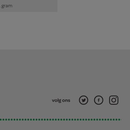
 gram
volg ons