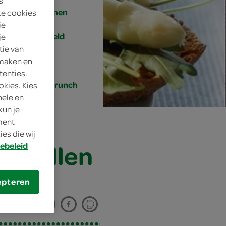
s
4 personen
te cookies
ie
gemiddeld
je
tie van
20 min.
 maken en
tenties.
lunch, brunch
okies. Kies
nele en
kun je
oment
es die wij
skrullen
ebeleid
epteren