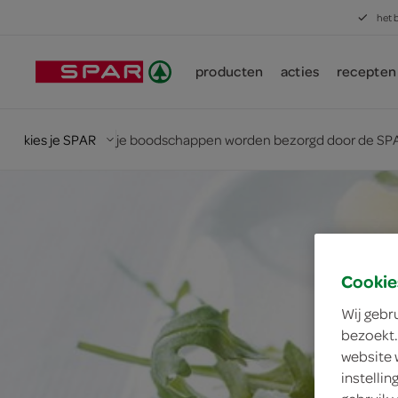
het 
producten
acties
recepten
kies je SPAR
je boodschappen worden bezorgd door de SPA
Cookie
Wij gebr
bezoekt.
website 
instelli