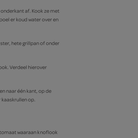
e onderkant af. Kook ze met
spoel er koud water over en
ter, hete grillpan of onder
ook. Verdeel hierover
en naar één kant, op de
r kaaskrullen op.
e tomaat waaraan knoflook