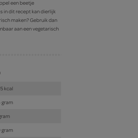
ppel een beetje
in dit recept kan dierlijk
tarisch maken? Gebruik dan
enbaar aan een vegetarisch
)
5 kcal
 gram
gram
 gram