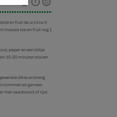
and en fruit de ui circa 4
m masala toe en fruit nog 1
out, peper en een blikje
dekt 15-20 minuten stoven
 gewenste dikte en breng
 in kommen en garneer
er met naanbrood of rijst.