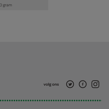
0 gram
volg ons