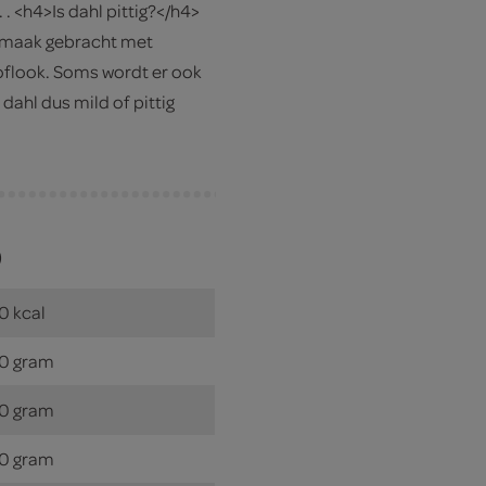
. <h4>Is dahl pittig?</h4>
 smaak gebracht met
oflook. Soms wordt er ook
 dahl dus mild of pittig
)
0 kcal
0 gram
0 gram
0 gram