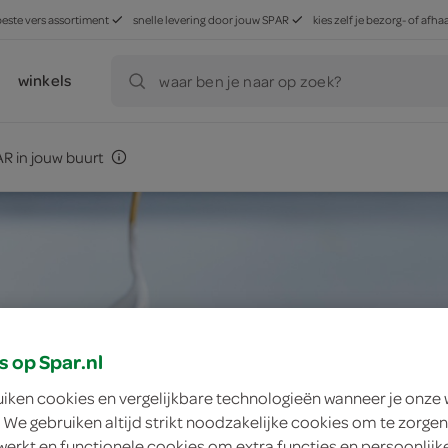
beste vers assortiment
snelle levering door jouw SPAR
kies zelf je bezorg- of af
winkels
waar ben je naar op zoek?
R in jouw buurt
s op Spar.nl
uiken cookies en vergelijkbare technologieën wanneer je onze
 We gebruiken altijd strikt noodzakelijke cookies om te zorgen
werkt en functionele cookies om extra functies en persoonlijk