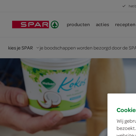
het 
producten
acties
recepten
kies je SPAR
je boodschappen worden bezorgd door de SPA
Cookie
Wij gebr
bezoekt.
website 