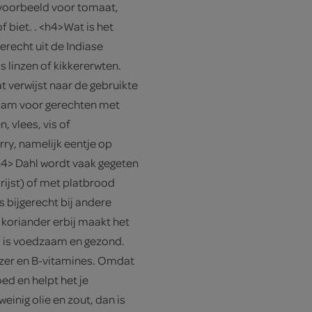
jvoorbeeld voor tomaat,
f biet. . <h4>Wat is het
gerecht uit de Indiase
 linzen of kikkererwten.
at verwijst naar de gebruikte
naam voor gerechten met
, vlees, vis of
rry, namelijk eentje op
h4> Dahl wordt vaak gegeten
rijst) of met platbrood
s bijgerecht bij andere
 koriander erbij maakt het
hl is voedzaam en gezond.
ijzer en B-vitamines. Omdat
ed en helpt het je
einig olie en zout, dan is