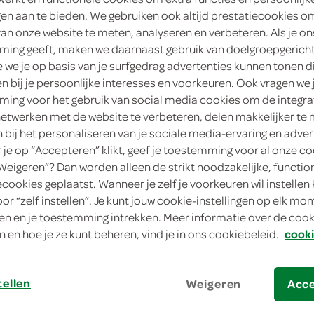
ngen aan te bieden. We gebruiken ook altijd prestatiecookies o
van onze website te meten, analyseren en verbeteren. Als je on
ing geeft, maken we daarnaast gebruik van doelgroepgerich
we je op basis van je surfgedrag advertenties kunnen tonen d
en bij je persoonlijke interesses en voorkeuren. Ook vragen we 
ing voor het gebruik van social media cookies om de integra
netwerken met de website te verbeteren, delen makkelijker te
n bij het personaliseren van je sociale media-ervaring en adver
je op “Accepteren” klikt, geef je toestemming voor al onze co
“Weigeren”? Dan worden alleen de strikt noodzakelijke, functio
t gemengde groenten en kokos yog
ecookies geplaatst. Wanneer je zelf je voorkeuren wil instellen 
t gemengde groente
oor “zelf instellen”. Je kunt jouw cookie-instellingen op elk m
n en je toestemming intrekken. Meer informatie over de cooki
n en hoe je ze kunt beheren, vind je in ons cookiebeleid.
cooki
g
tellen
Weigeren
Acc