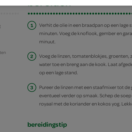
bereiden
1
Verhit de olie in een braadpan op een lage st
g
minuten. Voeg de knoflook, gember en gara
minuut.
ten
2
Voeg de linzen, tomatenblokjes, groenten, z
water toe en breng aan de kook. Laat afge
op een lage stand.
3
Pureer de linzen met een staafmixer tot de
eventueel verder op smaak. Schep de soep
royaal met de koriander en kokos yog. Lekk
bereidingstip