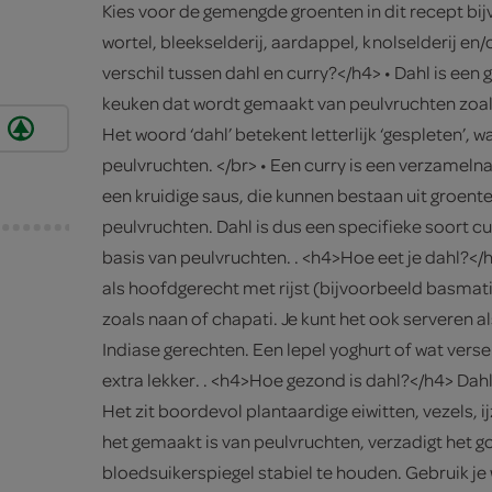
Kies voor de gemengde groenten in dit recept bi
wortel, bleekselderij, aardappel, knolselderij en/o
verschil tussen dahl en curry?</h4> • Dahl is een 
keuken dat wordt gemaakt van peulvruchten zoals
Het woord ‘dahl’ betekent letterlijk ‘gespleten’, w
peulvruchten. </br> • Een curry is een verzamel
een kruidige saus, die kunnen bestaan uit groenten
peulvruchten. Dahl is dus een specifieke soort cu
basis van peulvruchten. . <h4>Hoe eet je dahl?</
als hoofdgerecht met rijst (bijvoorbeeld basmati
zoals naan of chapati. Je kunt het ook serveren al
Indiase gerechten. Een lepel yoghurt of wat verse
extra lekker. . <h4>Hoe gezond is dahl?</h4> Da
Het zit boordevol plantaardige eiwitten, vezels, 
het gemaakt is van peulvruchten, verzadigt het go
bloedsuikerspiegel stabiel te houden. Gebruik je w