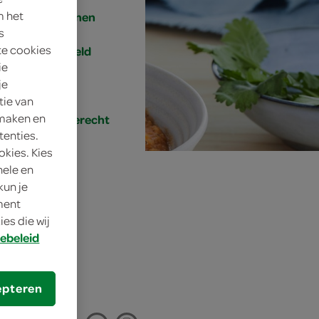
m het
4 personen
s
te cookies
gemiddeld
ie
je
10 min.
tie van
 maken en
hoofdgerecht
tenties.
okies. Kies
nele en
kun je
n en
oment
es die wij
ebeleid
epteren