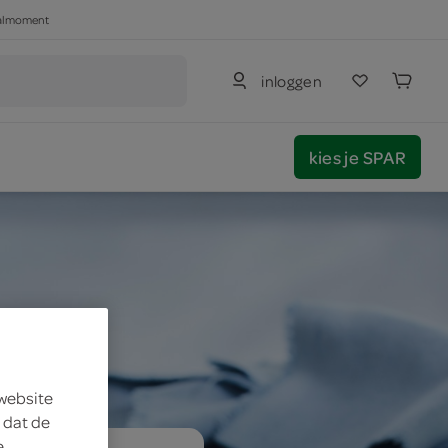
haalmoment
inloggen
kies je SPAR
 website
 dat de
e