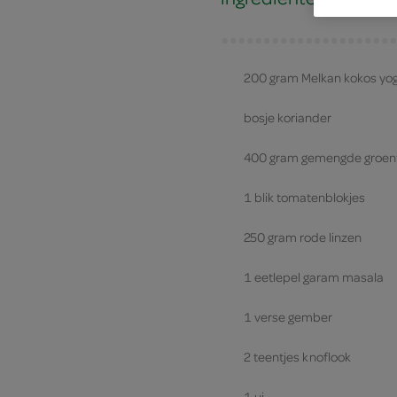
200 gram Melkan kokos yo
bosje koriander
400 gram gemengde groen
1 blik tomatenblokjes
250 gram rode linzen
1 eetlepel garam masala
1 verse gember
2 teentjes knoflook
1 ui