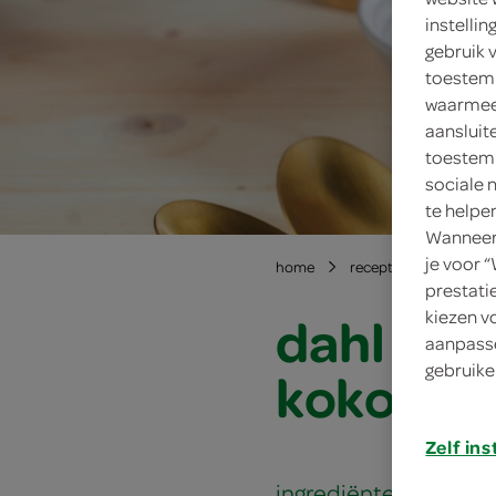
instelli
gebruik 
toestemm
waarmee 
aansluit
toestemm
sociale 
te helpe
Wanneer 
je voor 
home
recepten
dahl me
prestati
dahl me
kiezen v
aanpasse
gebruike
kokos yo
Zelf ins
ingrediënten