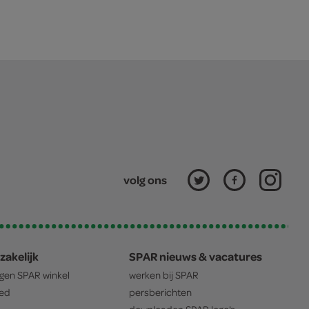
volg ons
zakelijk
SPAR nieuws & vacatures
igen
SPAR
winkel
werken bij
SPAR
oed
persberichten