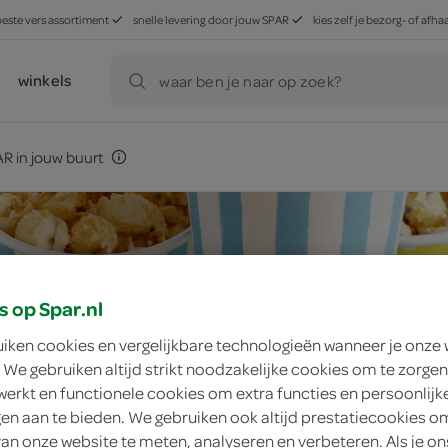
beste vers assortiment
snelle levering door jouw SPAR
kies zelf je bezorg- of af
winkels
waar ben je naar op zoek?
R in jouw buurt
s op Spar.nl
uiken cookies en vergelijkbare technologieën wanneer je onze
 We gebruiken altijd strikt noodzakelijke cookies om te zorgen
werkt en functionele cookies om extra functies en persoonlijk
ngen aan te bieden. We gebruiken ook altijd prestatiecookies o
van onze website te meten, analyseren en verbeteren. Als je on