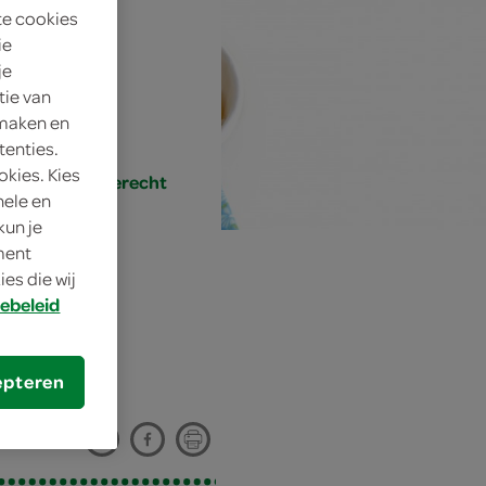
te cookies
ie
je
tie van
 maken en
tenties.
okies. Kies
/snack, klein gerecht
nele en
kun je
oment
es die wij
ebeleid
epteren