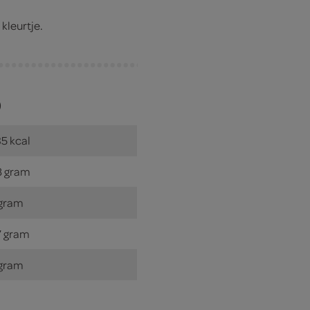
kleurtje.
)
5 kcal
3 gram
 gram
7 gram
 gram