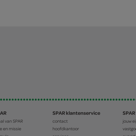
PAR
SPAR klantenservice
SPAR 
aal van
SPAR
contact
jouw e
ie en missie
hoofdkantoor
vastg