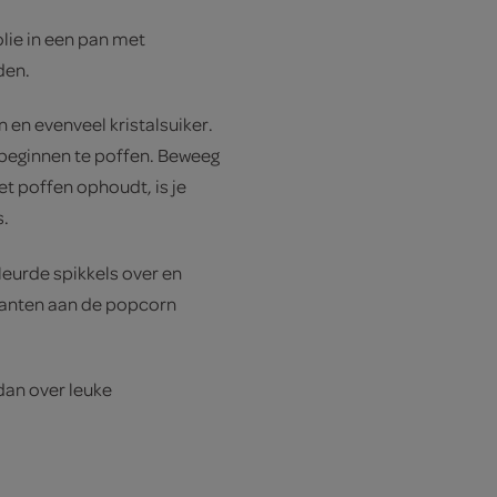
lie in een pan met
den.
n en evenveel kristalsuiker.
 beginnen te poffen. Beweeg
t poffen ophoudt, is je
s.
leurde spikkels over en
kanten aan de popcorn
dan over leuke