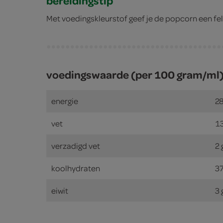
bereidingstip
Met voedingskleurstof geef je de popcorn een fel 
voedingswaarde (per 100 gram/ml
energie
28
vet
1
verzadigd vet
2
koolhydraten
3
eiwit
3