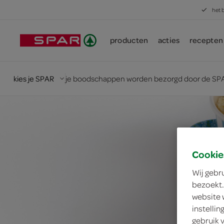
het 
producten
acties
recepten
kies je SPAR
je boodschappen worden bezorgd door de SPA
Cookie
Wij gebr
bezoekt.
website 
instelli
gebruik 