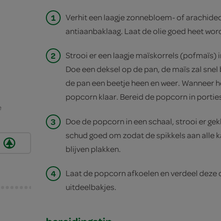
1
Verhit een laagje zonnebloem- of arachideo
antiaanbaklaag. Laat de olie goed heet wor
2
Strooi er een laagje maïskorrels (pofmaïs) i
Doe een deksel op de pan, de maïs zal snel
de pan een beetje heen en weer. Wanneer he
popcorn klaar. Bereid de popcorn in portie
e
3
Doe de popcorn in een schaal, strooi er gek
schud goed om zodat de spikkels aan alle 
blijven plakken.
4
Laat de popcorn afkoelen en verdeel deze 
uitdeelbakjes.