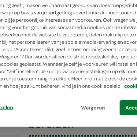
ing geeft, maken we daarnaast gebruik van doelgroepgerich
4 personen
we je op basis van je surfgedrag advertenties kunnen tonen d
en bij je persoonlijke interesses en voorkeuren. Ook vragen we 
eenvoudig
ing voor het gebruik van social media cookies om de integra
netwerken met de website te verbeteren, delen makkelijker te
10 min.
n bij het personaliseren van je sociale media-ervaring en adver
je op “Accepteren” klikt, geef je toestemming voor al onze co
klein gerecht
“Weigeren”? Dan worden alleen de strikt noodzakelijke, functio
ecookies geplaatst. Wanneer je zelf je voorkeuren wil instellen 
oor “zelf instellen”. Je kunt jouw cookie-instellingen op elk m
opcorn
n en je toestemming intrekken. Meer informatie over de cooki
n en hoe je ze kunt beheren, vind je in ons cookiebeleid.
cooki
pcorn
tellen
Weigeren
Acc
bereiden