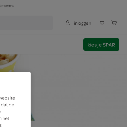
haalmoment
inloggen
kies je SPAR
 website
 dat de
e
m het
s