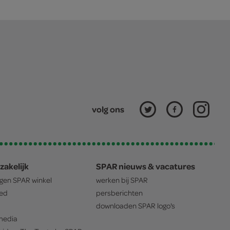
volg ons
zakelijk
SPAR nieuws & vacatures
igen
SPAR
winkel
werken bij
SPAR
oed
persberichten
downloaden
SPAR
logo's
edia