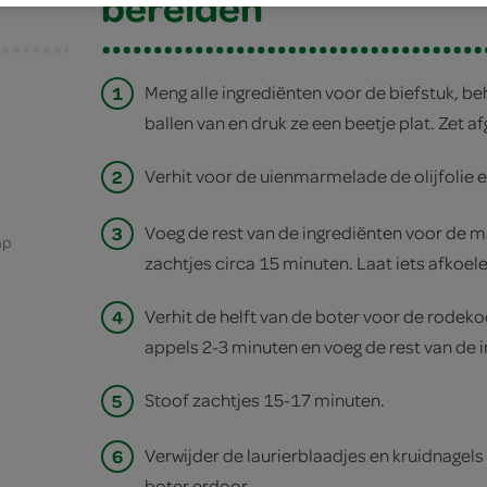
bereiden
1
Meng alle ingrediënten voor de biefstuk, be
ballen van en druk ze een beetje plat. Zet af
2
Verhit voor de uienmarmelade de olijfolie en 
3
Voeg de rest van de ingrediënten voor de 
ap
zachtjes circa 15 minuten. Laat iets afkoele
4
Verhit de helft van de boter voor de rodekoo
appels 2-3 minuten en voeg de rest van de i
5
Stoof zachtjes 15-17 minuten.
6
Verwijder de laurierblaadjes en kruidnagels 
boter erdoor.