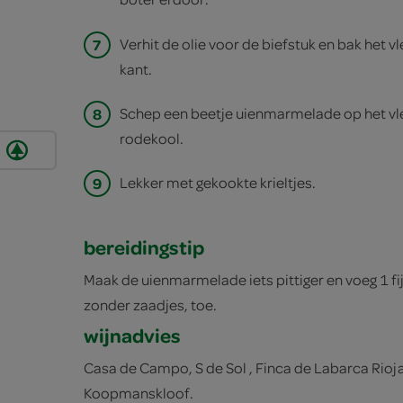
7
Verhit de olie voor de biefstuk en bak het v
kant.
8
Schep een beetje uienmarmelade op het vl
rodekool.
9
Lekker met gekookte krieltjes.
bereidingstip
Maak de uienmarmelade iets pittiger en voeg 1 f
zonder zaadjes, toe.
wijnadvies
Casa de Campo, S de Sol , Finca de Labarca Rioja
Koopmanskloof.