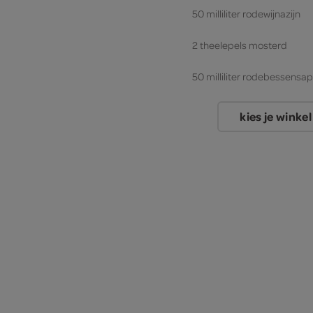
50 milliliter rodewijnazijn
2 theelepels mosterd
50 milliliter rodebessensap
50 milliliter rode port
kies je winkel
500 gram rode uien
2 eetlepels olijfolie
3 eetlepels arachideolie
1 eetlepel mosterd
1 ui
1 theelepel worcestersaus