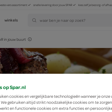
beste vers assortiment
snelle levering door jouw SPAR
kies zelf je bezorg- of af
winkels
waar ben je naar op zoek?
R in jouw buurt
s op Spar.nl
uiken cookies en vergelijkbare technologieën wanneer je onze
 We gebruiken altijd strikt noodzakelijke cookies om te zorgen
werkt en functionele cookies om extra functies en persoonlijk