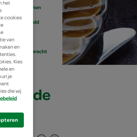
m het
4 personen
s
te cookies
gemiddeld
ie
je
45 min.
tie van
 maken en
hoofdgerecht
tenties.
okies. Kies
nele en
kun je
oment
rmelade
es die wij
ebeleid
epteren