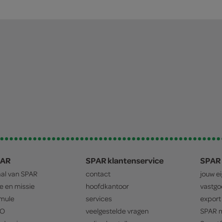
PAR
SPAR klantenservice
SPAR 
aal van
SPAR
contact
jouw e
ie en missie
hoofdkantoor
vastg
mule
services
export
O
veelgestelde vragen
SPAR
m