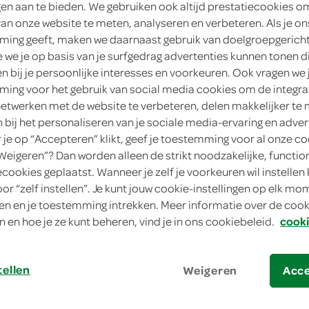
ngen aan te bieden. We gebruiken ook altijd prestatiecookies o
van onze website te meten, analyseren en verbeteren. Als je on
ing geeft, maken we daarnaast gebruik van doelgroepgerich
we je op basis van je surfgedrag advertenties kunnen tonen d
en bij je persoonlijke interesses en voorkeuren. Ook vragen we 
ing voor het gebruik van social media cookies om de integra
netwerken met de website te verbeteren, delen makkelijker te
n bij het personaliseren van je sociale media-ervaring en adver
je op “Accepteren” klikt, geef je toestemming voor al onze co
“Weigeren”? Dan worden alleen de strikt noodzakelijke, functio
biefstuk met uienmarmelade en rodekool
ecookies geplaatst. Wanneer je zelf je voorkeuren wil instellen 
oor “zelf instellen”. Je kunt jouw cookie-instellingen op elk m
iefstuk met uienma
n en je toestemming intrekken. Meer informatie over de cooki
n en hoe je ze kunt beheren, vind je in ons cookiebeleid.
cooki
ool
tellen
Weigeren
Acc