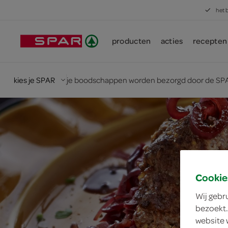
het 
producten
acties
recepten
kies je SPAR
je boodschappen worden bezorgd door de SPA
Cookie
Wij gebr
bezoekt.
website 