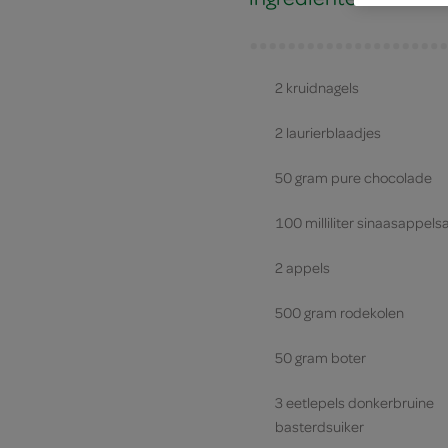
2 kruidnagels
2 laurierblaadjes
50 gram pure chocolade
100 milliliter sinaasappels
2 appels
500 gram rodekolen
50 gram boter
3 eetlepels donkerbruine
basterdsuiker