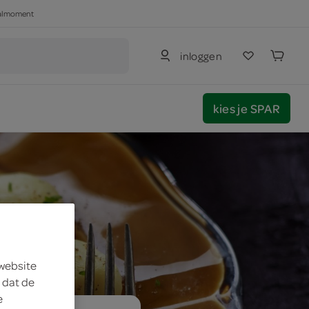
haalmoment
inloggen
kies je SPAR
 website
 dat de
e