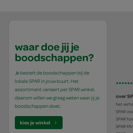
waar doe jij je
boodschappen?
Je bestelt de boodschappen bij de
lokale SPAR in jouw buurt. Het
assortiment varieert per SPAR winkel,
over S
daarom willen we graag weten waar jij je
het verh
boodschappen doet.
SPAR
vis
SPAR
for
kies je winkel
SPAR
MV