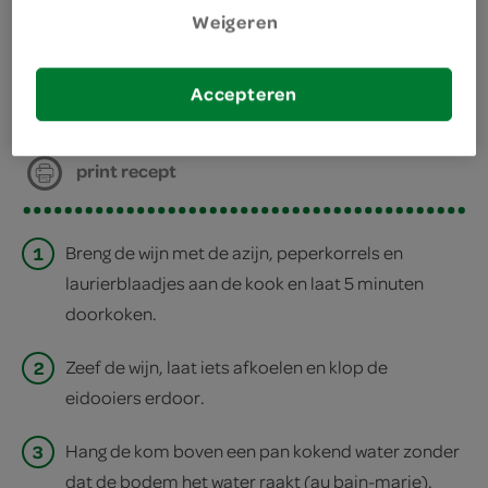
bereiden
Weigeren
deel op twitter
Accepteren
deel op facebook
print recept
1
Breng de wijn met de azijn, peperkorrels en
laurierblaadjes aan de kook en laat 5 minuten
doorkoken.
2
Zeef de wijn, laat iets afkoelen en klop de
eidooiers erdoor.
3
Hang de kom boven een pan kokend water zonder
dat de bodem het water raakt (au bain-marie).