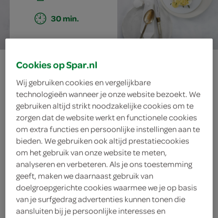
30 min.
eggs benedict
Cookies op Spar.nl
Wij gebruiken cookies en vergelijkbare
technologieën wanneer je onze website bezoekt. We
gebruiken altijd strikt noodzakelijke cookies om te
ingrediënten
zorgen dat de website werkt en functionele cookies
om extra functies en persoonlijke instellingen aan te
bieden. We gebruiken ook altijd prestatiecookies
om het gebruik van onze website te meten,
2 eetlepels platte peterselie
analyseren en verbeteren. Als je ons toestemming
geeft, maken we daarnaast gebruik van
4 plakken rauwe hammen
doelgroepgerichte cookies waarmee we je op basis
van je surfgedrag advertenties kunnen tonen die
4 sneeën wit brood
aansluiten bij je persoonlijke interesses en