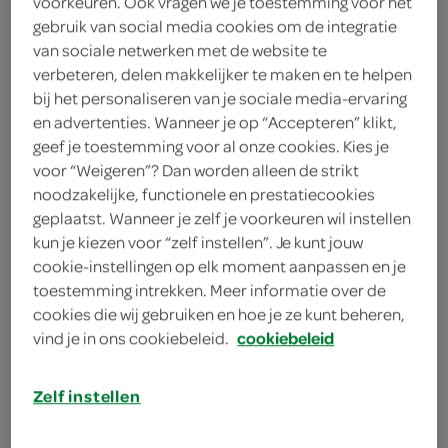
voorkeuren. Ook vragen we je toestemming voor het
2 eetlepels olijfolie
gebruik van social media cookies om de integratie
van sociale netwerken met de website te
1 eetlepel zachte boter
verbeteren, delen makkelijker te maken en te helpen
bij het personaliseren van je sociale media-ervaring
1 theelepel gedroogde rozemarijn
en advertenties. Wanneer je op “Accepteren” klikt,
geef je toestemming voor al onze cookies. Kies je
1 eetlepel gedroogde oregano
voor “Weigeren”? Dan worden alleen de strikt
noodzakelijke, functionele en prestatiecookies
grof zeezout
geplaatst. Wanneer je zelf je voorkeuren wil instellen
kun je kiezen voor “zelf instellen”. Je kunt jouw
1 citroen
cookie-instellingen op elk moment aanpassen en je
4 dikke entrecotes
toestemming intrekken. Meer informatie over de
cookies die wij gebruiken en hoe je ze kunt beheren,
vind je in ons cookiebeleid.
cookiebeleid
kies je winkel
Zelf instellen
bereiden