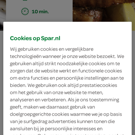
10 min.
Cookies op Spar.nl
entrecote met
Wij gebruiken cookies en vergelijkbare
oregano en
technologieën wanneer je onze website bezoekt. We
gebruiken altijd strikt noodzakelijke cookies om te
rozemarijn
zorgen dat de website werkt en functionele cookies
om extra functies en persoonlijke instellingen aan te
bieden. We gebruiken ook altijd prestatiecookies
om het gebruik van onze website te meten,
ingrediënten
analyseren en verbeteren. Als je ons toestemming
geeft, maken we daarnaast gebruik van
doelgroepgerichte cookies waarmee we je op basis
van je surfgedrag advertenties kunnen tonen die
75 milliliter droge witte wijn
aansluiten bij je persoonlijke interesses en