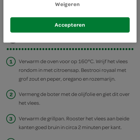
Weigeren
deel op twitter
Accepteren
deel op facebook
print recept
1
Verwarm de oven voor op 160°C. Wrijf het vlees
rondom in met citroensap. Bestrooi royaal met
grof zout en peper, oregano en rozemarijn.
2
Vermeng de boter met de olijfolie en giet dit over
het vlees.
3
Verwarm de grillpan. Rooster het vlees aan beide
kanten goed bruin in circa 2 minuten per kant.