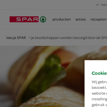
het 
producten
acties
recepten
kies je SPAR
je boodschappen worden bezorgd door de SPA
Cookie
Wij gebr
bezoekt.
website 
instelli
gebruik 