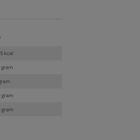
)
5 kcal
 gram
gram
 gram
 gram