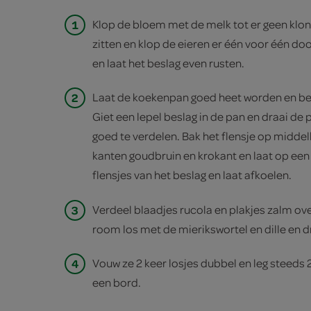
1
Klop de bloem met de melk tot er geen klon
zitten en klop de eieren er één voor één do
en laat het beslag even rusten.
2
Laat de koekenpan goed heet worden en bes
Giet een lepel beslag in de pan en draai de
goed te verdelen. Bak het flensje op midde
kanten goudbruin en krokant en laat op een 
flensjes van het beslag en laat afkoelen.
3
Verdeel blaadjes rucola en plakjes zalm ove
room los met de mierikswortel en dille en d
4
Vouw ze 2 keer losjes dubbel en leg steeds 2
een bord.