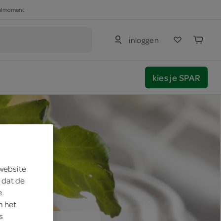
haalmoment
inloggen
kies je SPAR
 website
 dat de
e
m het
s