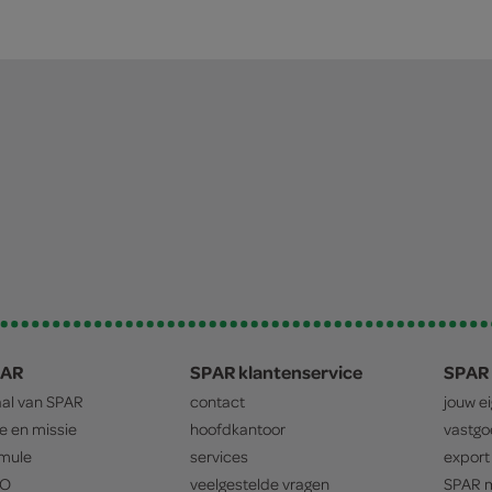
PAR
SPAR klantenservice
SPAR 
aal van
SPAR
contact
jouw e
ie en missie
hoofdkantoor
vastg
mule
services
export
O
veelgestelde vragen
SPAR
m