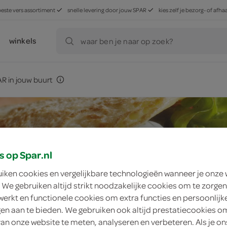
beste vers assortiment
snelle levering door jouw SPAR
kies zelf je bezorg- of af
winkels
waar ben je naar op zoek?
R in jouw buurt
s op Spar.nl
uiken cookies en vergelijkbare technologieën wanneer je onze
 We gebruiken altijd strikt noodzakelijke cookies om te zorgen
werkt en functionele cookies om extra functies en persoonlijk
ngen aan te bieden. We gebruiken ook altijd prestatiecookies o
van onze website te meten, analyseren en verbeteren. Als je on