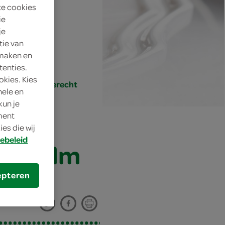
te cookies
ie
je
tie van
 maken en
tenties.
okies. Kies
recht, tussengerecht
nele en
kun je
oment
es die wij
ebeleid
te zalm
epteren