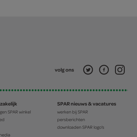
volg ons
zakelijk
SPAR nieuws & vacatures
igen
SPAR
winkel
werken bij
SPAR
oed
persberichten
downloaden
SPAR
logo's
edia