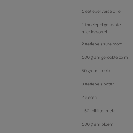
1 eetlepel verse dille
1 theelepel geraspte
mierikswortel
2 eetlepels zure room
100 gram gerookte zalm
50 gram rucola
3 eetlepels boter
2 eieren
150 milliliter melk
100 gram bloem