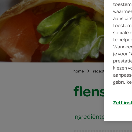
toestemm
waarmee 
aansluit
toestemm
sociale 
te helpe
Wanneer 
je voor 
prestati
kiezen v
home
recepten
flensje
aanpasse
gebruike
flensje 
Zelf ins
ingrediënten