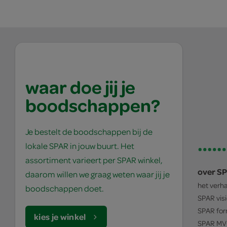
waar doe jij je
boodschappen?
Je bestelt de boodschappen bij de
lokale SPAR in jouw buurt. Het
assortiment varieert per SPAR winkel,
over S
daarom willen we graag weten waar jij je
het verh
boodschappen doet.
SPAR
vis
SPAR
for
kies je winkel
SPAR
MV