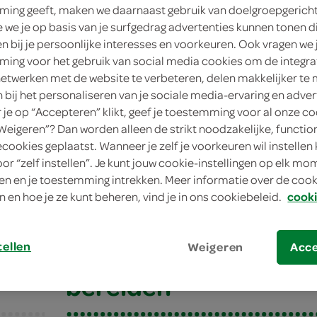
ing geeft, maken we daarnaast gebruik van doelgroepgerich
4 personen
we je op basis van je surfgedrag advertenties kunnen tonen d
en bij je persoonlijke interesses en voorkeuren. Ook vragen we 
gemiddeld
ing voor het gebruik van social media cookies om de integra
netwerken met de website te verbeteren, delen makkelijker te
30 min.
n bij het personaliseren van je sociale media-ervaring en adver
je op “Accepteren” klikt, geef je toestemming voor al onze co
lunch, brunch, voorge
“Weigeren”? Dan worden alleen de strikt noodzakelijke, functio
ecookies geplaatst. Wanneer je zelf je voorkeuren wil instellen 
oor “zelf instellen”. Je kunt jouw cookie-instellingen op elk m
 met rucola en gerookte zalm
n en je toestemming intrekken. Meer informatie over de cooki
n en hoe je ze kunt beheren, vind je in ons cookiebeleid.
cooki
met rucola en gerook
tellen
Weigeren
Acc
bereiden