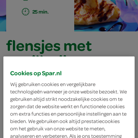
25 min.
flensjes met
vanille-ijs en
chocoladesaus
Cookies op Spar.nl
Wij gebruiken cookies en vergelijkbare
technologieën wanneer je onze website bezoekt. We
ingrediënten
gebruiken altijd strikt noodzakelijke cookies om te
zorgen dat de website werkt en functionele cookies
om extra functies en persoonlijke instellingen aan te
bieden. We gebruiken ook altijd prestatiecookies
om het gebruik van onze website te meten,
1 zakje vanillesuiker
analyseren en verbeteren. Als je ons toestemming