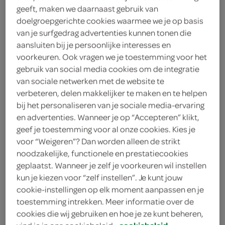
30 gram suiker
geeft, maken we daarnaast gebruik van
doelgroepgerichte cookies waarmee we je op basis
250 milliliter melk
van je surfgedrag advertenties kunnen tonen die
aansluiten bij je persoonlijke interesses en
2 eetlepels maizena
voorkeuren. Ook vragen we je toestemming voor het
gebruik van social media cookies om de integratie
2 eetlepels cacaopoeder
van sociale netwerken met de website te
verbeteren, delen makkelijker te maken en te helpen
8 bolletjes vanille-ijs
bij het personaliseren van je sociale media-ervaring
en advertenties. Wanneer je op “Accepteren” klikt,
2 eetlepels boter
geef je toestemming voor al onze cookies. Kies je
voor “Weigeren”? Dan worden alleen de strikt
1 ei
noodzakelijke, functionele en prestatiecookies
geplaatst. Wanneer je zelf je voorkeuren wil instellen
250 milliliter melk
kun je kiezen voor “zelf instellen”. Je kunt jouw
cookie-instellingen op elk moment aanpassen en je
1 snufje zout
toestemming intrekken. Meer informatie over de
75 gram bloem
cookies die wij gebruiken en hoe je ze kunt beheren,