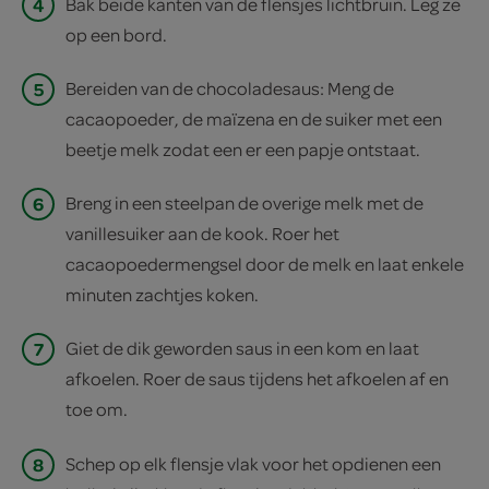
4
Bak beide kanten van de flensjes lichtbruin. Leg ze
op een bord.
5
Bereiden van de chocoladesaus: Meng de
cacaopoeder, de maïzena en de suiker met een
beetje melk zodat een er een papje ontstaat.
6
Breng in een steelpan de overige melk met de
vanillesuiker aan de kook. Roer het
cacaopoedermengsel door de melk en laat enkele
minuten zachtjes koken.
7
Giet de dik geworden saus in een kom en laat
afkoelen. Roer de saus tijdens het afkoelen af en
toe om.
8
Schep op elk flensje vlak voor het opdienen een