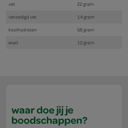
vet
22 gram
verzadigd vet
14 gram
koolhydraten
58 gram
eiwit
12 gram
waar doe jij je
boodschappen?