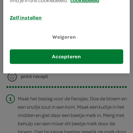
vind je in ons cookiebeleid.
cookiebeleid
kies je winkel
Zelf instellen
bereiden
Weigeren
deel op twitter
Accepteren
deel op facebook
print recept
1
Maak het beslag voor de flensjes. Doe de bloem en
een snufje zout in een kom. Maak een kuiltje in het
midden en giet daar een beetje melk in. Meng met
behulp van een mixer dit beetje melk door de
bloem. Giet bij kleine beetjes tegelijk de melk door