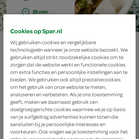
25 min.
Cookies op Spar.nl
frisgroene
Wij gebruiken cookies en vergelijkbare
technologieën wanneer je onze website bezoekt. We
minirisotto
gebruiken altijd strikt noodzakelijke cookies om te
zorgen dat de website werkt en functionele cookies
om extra functies en persoonlijke instellingen aan te
bieden. We gebruiken ook altijd prestatiecookies
ingrediënten
om het gebruik van onze website te meten,
analyseren en verbeteren. Als je ons toestemming
geeft, maken we daarnaast gebruik van
doelgroepgerichte cookies waarmee we je op basis
40 gram Grana Padano-kaas
van je surfgedrag advertenties kunnen tonen die
aansluiten bij je persoonlijke interesses en
4 eetlepels extra vergine olijfolie
voorkeuren. Ook vragen we je toestemming voor het
gebruik van social media cookies om de integratie