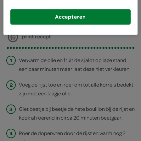
deel op twitter
Accepteren
deel op facebook
print recept
1
Verwarm de olie en fruit de sjalot op lage stand
een paar minuten maar laat deze niet verkleuren.
2
Voeg de rijst toe en roer om tot alle korrels bedekt
zijn met een laagje olie.
3
Giet beetje bij beetje de hete bouillon bij de rijst en
kook al roerend in circa 20 minuten beetgaar.
4
Roer de doperwten door de rijst en warm nog 2