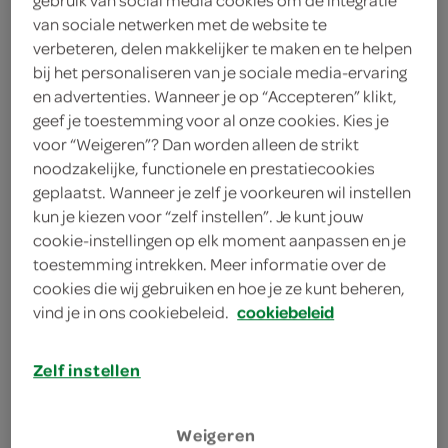
2 takjes munt
van sociale netwerken met de website te
verbeteren, delen makkelijker te maken en te helpen
4 takjes platte peterselie
bij het personaliseren van je sociale media-ervaring
en advertenties. Wanneer je op “Accepteren” klikt,
100 gram diepvriesdoperwten
geef je toestemming voor al onze cookies. Kies je
voor “Weigeren”? Dan worden alleen de strikt
600 milliliter groentebouillon
noodzakelijke, functionele en prestatiecookies
geplaatst. Wanneer je zelf je voorkeuren wil instellen
200 gram risottorijst
kun je kiezen voor “zelf instellen”. Je kunt jouw
1 sjalot
cookie-instellingen op elk moment aanpassen en je
toestemming intrekken. Meer informatie over de
1 eetlepel olijfolie
cookies die wij gebruiken en hoe je ze kunt beheren,
vind je in ons cookiebeleid.
cookiebeleid
kies je winkel
Zelf instellen
bereiden
Weigeren