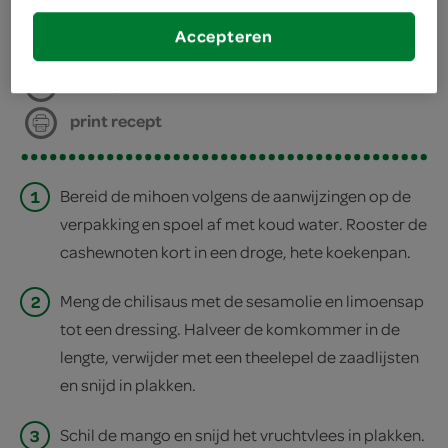
Accepteren
deel op twitter
deel op facebook
print recept
1
Bereid de mihoen volgens de aanwijzingen op de
verpakking en spoel af met koud water. Rooster de
cashewnoten kort in een droge, hete koekenpan.
2
Meng de chilisaus met de sesamolie en limoensap
tot een dressing. Halveer de komkommer in de
lengte, verwijder met een theelepel de zaadlijsten
en snijd in plakken.
3
Schil de mango en snijd het vruchtvlees in plakken.