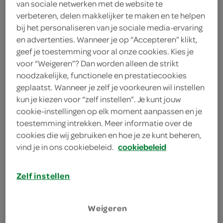
van sociale netwerken met de website te
2 mango's
verbeteren, delen makkelijker te maken en te helpen
bij het personaliseren van je sociale media-ervaring
1 komkommer
en advertenties. Wanneer je op “Accepteren” klikt,
geef je toestemming voor al onze cookies. Kies je
1 limoen
voor “Weigeren”? Dan worden alleen de strikt
noodzakelijke, functionele en prestatiecookies
2 theelepels sesamolie
geplaatst. Wanneer je zelf je voorkeuren wil instellen
4 eetlepels zoete chilisaus
kun je kiezen voor “zelf instellen”. Je kunt jouw
cookie-instellingen op elk moment aanpassen en je
60 gram cashewnoten
toestemming intrekken. Meer informatie over de
cookies die wij gebruiken en hoe je ze kunt beheren,
250 gram mihoen
vind je in ons cookiebeleid.
cookiebeleid
Zelf instellen
kies je winkel
Weigeren
bereiden