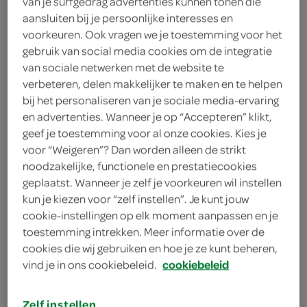
van je surfgedrag advertenties kunnen tonen die
100 milliliter zonnebloemolie
aansluiten bij je persoonlijke interesses en
voorkeuren. Ook vragen we je toestemming voor het
100 gram taugé
gebruik van social media cookies om de integratie
van sociale netwerken met de website te
4 eetlepels koolzuurhoudend
verbeteren, delen makkelijker te maken en te helpen
bronwater
bij het personaliseren van je sociale media-ervaring
en advertenties. Wanneer je op “Accepteren” klikt,
4 eetlepels bier
geef je toestemming voor al onze cookies. Kies je
voor “Weigeren”? Dan worden alleen de strikt
1 eetlepel bloem
noodzakelijke, functionele en prestatiecookies
geplaatst. Wanneer je zelf je voorkeuren wil instellen
1 limoen
kun je kiezen voor “zelf instellen”. Je kunt jouw
cookie-instellingen op elk moment aanpassen en je
rode peper
toestemming intrekken. Meer informatie over de
cookies die wij gebruiken en hoe je ze kunt beheren,
theelepel verse gember
vind je in ons cookiebeleid.
cookiebeleid
komkommer
Zelf instellen