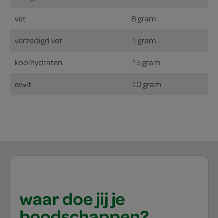
vet
8 gram
verzadigd vet
1 gram
koolhydraten
15 gram
eiwit
10 gram
waar doe jij je
boodschappen?