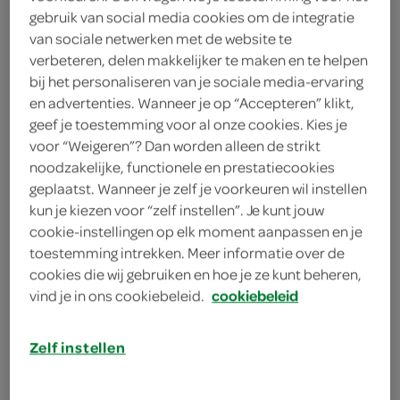
150 milliliter room
gebruik van social media cookies om de integratie
van sociale netwerken met de website te
8 eieren
verbeteren, delen makkelijker te maken en te helpen
bij het personaliseren van je sociale media-ervaring
350 gram groene asperges
en advertenties. Wanneer je op “Accepteren” klikt,
geef je toestemming voor al onze cookies. Kies je
250 gram hamblokjes
voor “Weigeren”? Dan worden alleen de strikt
noodzakelijke, functionele en prestatiecookies
3 teentjes knoflook
geplaatst. Wanneer je zelf je voorkeuren wil instellen
kun je kiezen voor “zelf instellen”. Je kunt jouw
3 uien
cookie-instellingen op elk moment aanpassen en je
toestemming intrekken. Meer informatie over de
400 gram aardappelschijfjes
cookies die wij gebruiken en hoe je ze kunt beheren,
vind je in ons cookiebeleid.
cookiebeleid
4 eetlepels zonnebloemolie
Zelf instellen
kies je winkel