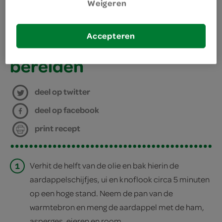
Weigeren
benodigdheden
Accepteren
ovenvaste koekenpan
bereiden
deel op twitter
deel op facebook
print recept
1
Verhit de helft van de olie en bak hierin de
aardappelschijfjes, ui en knoflook circa 5 minuten
op een hoge stand. Neem de pan van de
warmtebron en meng de aardappel met de ham,
asperges, eieren en room.