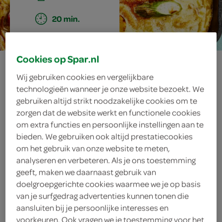
20 min.
Cookies op Spar.nl
frittata met ham,
Wij gebruiken cookies en vergelijkbare
aardappel en
technologieën wanneer je onze website bezoekt. We
gebruiken altijd strikt noodzakelijke cookies om te
groene asperges
zorgen dat de website werkt en functionele cookies
om extra functies en persoonlijke instellingen aan te
bieden. We gebruiken ook altijd prestatiecookies
om het gebruik van onze website te meten,
ingrediënten
analyseren en verbeteren. Als je ons toestemming
geeft, maken we daarnaast gebruik van
doelgroepgerichte cookies waarmee we je op basis
van je surfgedrag advertenties kunnen tonen die
1 stokbrood
aansluiten bij je persoonlijke interesses en
voorkeuren. Ook vragen we je toestemming voor het