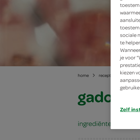
toestemm
waarmee 
aansluit
toestemm
sociale 
te helpe
Wanneer 
je voor 
prestati
kiezen v
home
recepten
gado-g
aanpasse
gebruike
gado-ga
Zelf ins
ingrediënten