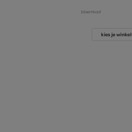
bloemkool
150 gram wortels
kies je winkel
8 eieren