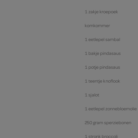
1 zakje kroepoek
komkommer
1 eetlepel sambal
1 bakje pindasaus
1 potje pindasaus
1 teentje knoflook
1 sjalot
1 eetlepel zonnebloemolie
250 gram sperziebonen
1 stronk broccoli