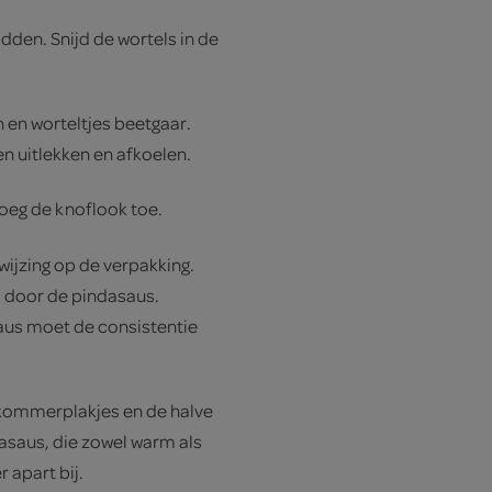
idden. Snijd de wortels in de
 en worteltjes beetgaar.
n uitlekken en afkoelen.
 Voeg de knoflook toe.
ijzing op de verpakking.
l door de pindasaus.
aus moet de consistentie
kommerplakjes en de halve
dasaus, die zowel warm als
 apart bij.