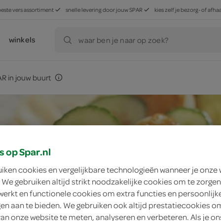
beste vers assortiment
snelle levering door jouw SPAR
kies zelf je bezorg- of af
winkels
waar ben je naar op zoek?
R in jouw buurt
s op Spar.nl
uiken cookies en vergelijkbare technologieën wanneer je onze
 We gebruiken altijd strikt noodzakelijke cookies om te zorgen
werkt en functionele cookies om extra functies en persoonlijk
ngen aan te bieden. We gebruiken ook altijd prestatiecookies o
van onze website te meten, analyseren en verbeteren. Als je on