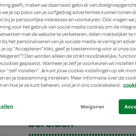
ing geeft, maken we daarnaast gebruik van doelgroepgerich
8 p
we je op basis van je surfgedrag advertenties kunnen tonen d
en bij je persoonlijke interesses en voorkeuren. Ook vragen we 
gem
ing voor het gebruik van social media cookies om de integra
netwerken met de website te verbeteren, delen makkelijker te
30 
n bij het personaliseren van je sociale media-ervaring en adver
je op “Accepteren” klikt, geef je toestemming voor al onze co
voo
“Weigeren”? Dan worden alleen de strikt noodzakelijke, functio
ecookies geplaatst. Wanneer je zelf je voorkeuren wil instellen 
oor “zelf instellen”. Je kunt jouw cookie-instellingen op elk m
ado
n en je toestemming intrekken. Meer informatie over de cooki
n en hoe je ze kunt beheren, vind je in ons cookiebeleid.
cooki
do
tellen
Weigeren
Acc
bereiden