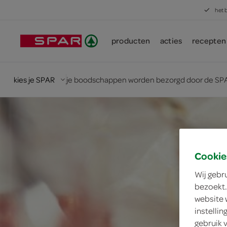
het 
producten
acties
recepten
kies je SPAR
je boodschappen worden bezorgd door de SPA
Cookie
Wij gebr
bezoekt.
website 
instelli
gebruik 