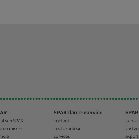
PAR
SPAR klantenservice
SPAR 
aal van
SPAR
contact
jouw e
ie en missie
hoofdkantoor
vastg
mule
services
export