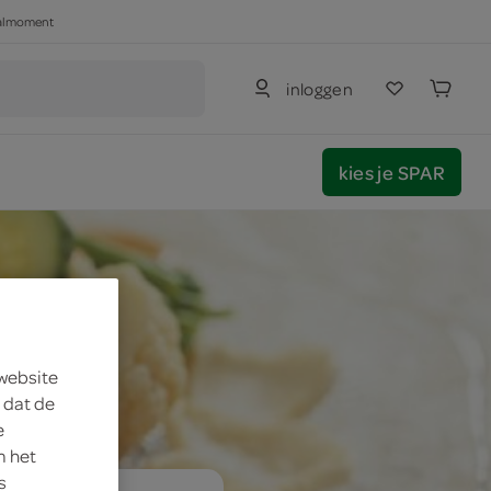
haalmoment
inloggen
kies je SPAR
 website
 dat de
e
m het
s