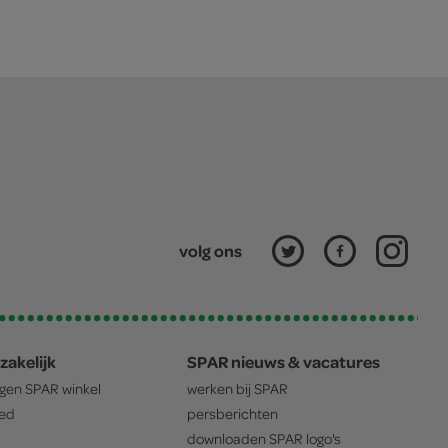
volg ons
zakelijk
SPAR nieuws & vacatures
igen
SPAR
winkel
werken bij
SPAR
oed
persberichten
downloaden
SPAR
logo's