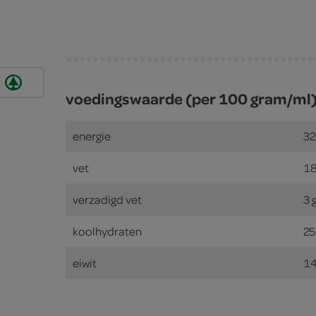
voedingswaarde (per 100 gram/ml
energie
32
vet
18
verzadigd vet
3 
koolhydraten
25
eiwit
14