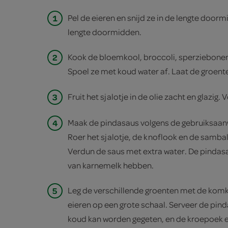
1
Pel de eieren en snijd ze in de lengte doorm
lengte doormidden.
2
Kook de bloemkool, broccoli, sperziebonen
Spoel ze met koud water af. Laat de groente
3
Fruit het sjalotje in de olie zacht en glazig.
4
Maak de pindasaus volgens de gebruiksaanw
Roer het sjalotje, de knoflook en de samba
Verdun de saus met extra water. De pindas
van karnemelk hebben.
5
Leg de verschillende groenten met de kom
eieren op een grote schaal. Serveer de pin
koud kan worden gegeten, en de kroepoek er