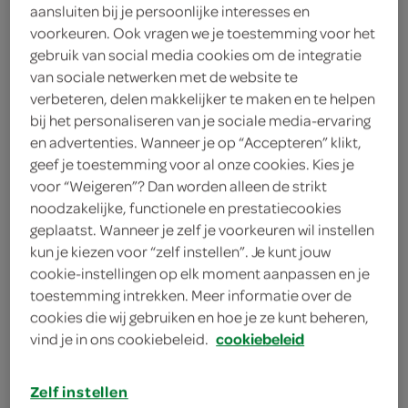
1 liter kreeftensoep
aansluiten bij je persoonlijke interesses en
voorkeuren. Ook vragen we je toestemming voor het
1 liter kreeftensoep
gebruik van social media cookies om de integratie
van sociale netwerken met de website te
200 gram Hollandse garnalen
verbeteren, delen makkelijker te maken en te helpen
bij het personaliseren van je sociale media-ervaring
1 eetlepel verse dille
en advertenties. Wanneer je op “Accepteren” klikt,
geef je toestemming voor al onze cookies. Kies je
2 eetlepels limoensap
voor “Weigeren”? Dan worden alleen de strikt
noodzakelijke, functionele en prestatiecookies
2 eetlepels citroensap
geplaatst. Wanneer je zelf je voorkeuren wil instellen
kun je kiezen voor “zelf instellen”. Je kunt jouw
100 milliliter yoghurtmayonaise
cookie-instellingen op elk moment aanpassen en je
200 gram Hollandse garnalen
toestemming intrekken. Meer informatie over de
cookies die wij gebruiken en hoe je ze kunt beheren,
1 komkommer
vind je in ons cookiebeleid.
cookiebeleid
kies je winkel
1 eetlepel sherry
Zelf instellen