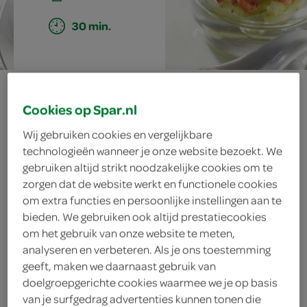
30 min.
garnalenpalet
Cookies op Spar.nl
Wij gebruiken cookies en vergelijkbare
ingrediënten
technologieën wanneer je onze website bezoekt. We
gebruiken altijd strikt noodzakelijke cookies om te
zorgen dat de website werkt en functionele cookies
om extra functies en persoonlijke instellingen aan te
bieden. We gebruiken ook altijd prestatiecookies
2 eetlepels verse bieslook
om het gebruik van onze website te meten,
analyseren en verbeteren. Als je ons toestemming
200 gram Hollandse garnalen
geeft, maken we daarnaast gebruik van
100 milliliter kookroom
doelgroepgerichte cookies waarmee we je op basis
van je surfgedrag advertenties kunnen tonen die