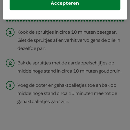
Accepteren
print recept
1
Kook de spruitjes in circa 10 minuten beetgaar.
Giet de spruitjes af en verhit vervolgens de olie in
dezelfde pan.
2
Bak de spruitjes met de aardappelschijfjes op
middelhoge stand in circa 10 minuten goudbruin.
3
Voeg de boter en gehaktballetjes toe en bak op
middelhoge stand circa 10 minuten mee tot de
gehaktballetjes gaar zijn.