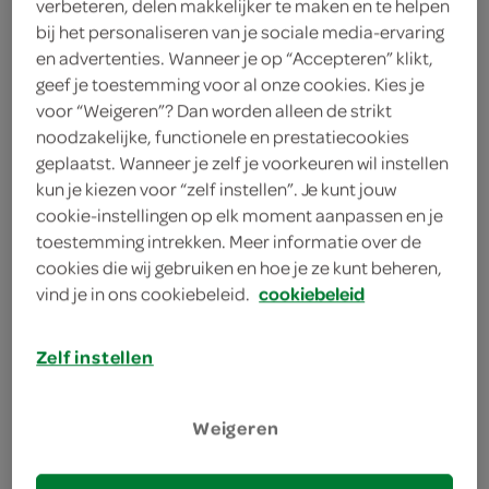
verbeteren, delen makkelijker te maken en te helpen
500 gram gehaktballetjes
bij het personaliseren van je sociale media-ervaring
en advertenties. Wanneer je op “Accepteren” klikt,
4 eetlepels boter
geef je toestemming voor al onze cookies. Kies je
voor “Weigeren”? Dan worden alleen de strikt
600 gram aardappelschijfjes
noodzakelijke, functionele en prestatiecookies
geplaatst. Wanneer je zelf je voorkeuren wil instellen
4 eetlepels zonnebloemolie
kun je kiezen voor “zelf instellen”. Je kunt jouw
cookie-instellingen op elk moment aanpassen en je
750 gram spruitjes
toestemming intrekken. Meer informatie over de
cookies die wij gebruiken en hoe je ze kunt beheren,
kies je winkel
vind je in ons cookiebeleid.
cookiebeleid
Zelf instellen
bereiden
Weigeren
deel op twitter
deel op facebook