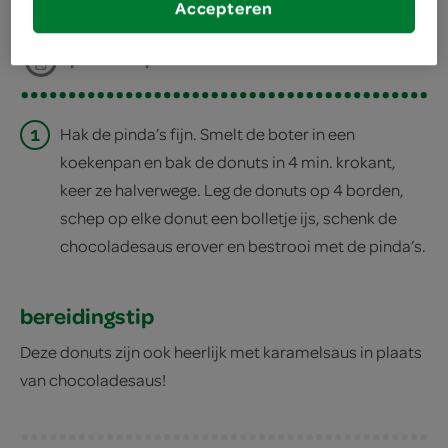
Accepteren
deel op facebook
print recept
1
Hak de pinda’s fijn. Smelt de boter in een
koekenpan en bak de donuts in 4 min. krokant,
keer ze halverwege. Leg de donuts op 4 borden,
schep op elke donut een bolletje ijs, schenk de
chocoladesaus erover en bestrooi met de pinda’s.
bereidingstip
Deze donuts zijn ook heerlijk met karamelsaus in plaats
van chocoladesaus!