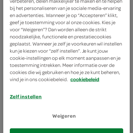
verbeteren, delen makkelijker te maken en te helpen
4 eetlepels chocolade
bij het personaliseren van je sociale media-ervaring
dessertsaus
en advertenties. Wanneer je op “Accepteren” klikt,
geef je toestemming voor al onze cookies. Kies je
4 bolletjes banketbakkersroomijs
voor “Weigeren”? Dan worden alleen de strikt
noodzakelijke, functionele en prestatiecookies
4 gesuikerde donuts
geplaatst. Wanneer je zelf je voorkeuren wil instellen
kun je kiezen voor “zelf instellen”. Je kunt jouw
2 eetlepels roomboter
cookie-instellingen op elk moment aanpassen en je
toestemming intrekken. Meer informatie over de
2 eetlepels gezouten pinda’s
cookies die wij gebruiken en hoe je ze kunt beheren,
vind je in ons cookiebeleid.
cookiebeleid
kies je winkel
Zelf instellen
bereiden
Weigeren
deel op twitter