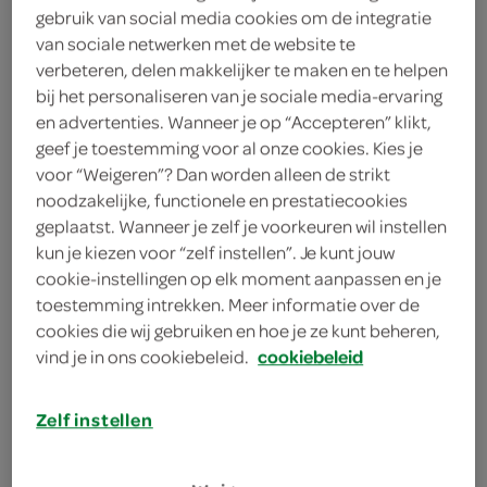
gebruik van social media cookies om de integratie
1 eetlepel kappertjes
van sociale netwerken met de website te
2 zoetzure augurken
verbeteren, delen makkelijker te maken en te helpen
bij het personaliseren van je sociale media-ervaring
sjalot
en advertenties. Wanneer je op “Accepteren” klikt,
geef je toestemming voor al onze cookies. Kies je
1 eetlepel zure room
voor “Weigeren”? Dan worden alleen de strikt
noodzakelijke, functionele en prestatiecookies
3 eetlepels mayonaise
geplaatst. Wanneer je zelf je voorkeuren wil instellen
kun je kiezen voor “zelf instellen”. Je kunt jouw
1 theelepel sinaasappelrasp
cookie-instellingen op elk moment aanpassen en je
toestemming intrekken. Meer informatie over de
sinaasappel
cookies die wij gebruiken en hoe je ze kunt beheren,
vind je in ons cookiebeleid.
cookiebeleid
750 milliliter zonnebloemolie
1 theelepel Provençaalse kruiden
Zelf instellen
400 gram kabeljauwfilets