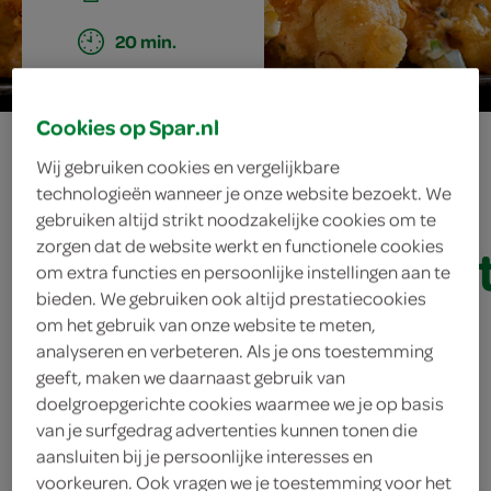
20 min.
Cookies op Spar.nl
gefrituurde
Wij gebruiken cookies en vergelijkbare
kabeljauw met
technologieën wanneer je onze website bezoekt. We
gebruiken altijd strikt noodzakelijke cookies om te
zorgen dat de website werkt en functionele cookies
sinaasappelravigo
om extra functies en persoonlijke instellingen aan te
bieden. We gebruiken ook altijd prestatiecookies
om het gebruik van onze website te meten,
analyseren en verbeteren. Als je ons toestemming
ingrediënten
geeft, maken we daarnaast gebruik van
doelgroepgerichte cookies waarmee we je op basis
van je surfgedrag advertenties kunnen tonen die
aansluiten bij je persoonlijke interesses en
bosje bieslook
voorkeuren. Ook vragen we je toestemming voor het