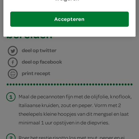
kies je winkel
Accepteren
bereiden
deel op twitter
deel op facebook
print recept
1
Maal de pecannoten fijn met de olijfolie, knoflook,
Italiaanse kruiden, zout en peper. Vorm met 2
theelepels kleine hoopjes van dit mengsel en laat
minimaal 1 uur opstijven in de diepvries.
2
Roer het restje risotto los met zout, peper en ei