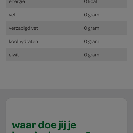
energie
0 kcal
vet
0 gram
verzadigd vet
0 gram
koolhydraten
0 gram
eiwit
0 gram
waar doe jij je