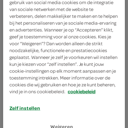
gebruik van social media cookies om de integratie
panko
van sociale netwerken met de website te
verbeteren, delen makkelijker te maken en te helpen
paneermeel
bij het personaliseren van je sociale media-ervaring
en advertenties. Wanneer je op “Accepteren” klikt,
bloem
geef je toestemming voor al onze cookies. Kies je
voor “Weigeren”? Dan worden alleen de strikt
1 ei
noodzakelijke, functionele en prestatiecookies
300 gram risottorijst
geplaatst. Wanneer je zelf je voorkeuren wil instellen
kun je kiezen voor “zelf instellen”. Je kunt jouw
1 snufje gedroogde italiaanse
cookie-instellingen op elk moment aanpassen en je
kruiden
toestemming intrekken. Meer informatie over de
cookies die wij gebruiken en hoe je ze kunt beheren,
1 teentje knoflook
vind je in ons cookiebeleid.
cookiebeleid
1 theelepel olijfolie
Zelf instellen
50 gram pecannoten
Weigeren